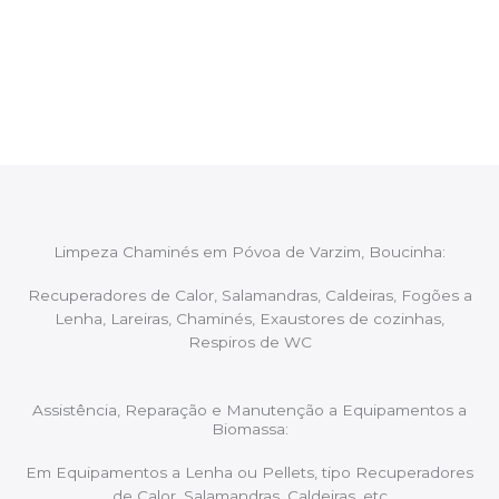
Após cada intervenção um membro da equipa irá
proceder ao relatório verbal da intervenção,
aconselhando sobre possíveis precauções ou
manutenções caso necessário.
Limpeza Chaminés em Póvoa de Varzim, Boucinha:
Recuperadores de Calor, Salamandras, Caldeiras, Fogões a
Lenha, Lareiras, Chaminés, Exaustores de cozinhas,
Respiros de WC
Assistência, Reparação e Manutenção a Equipamentos a
Biomassa:
Em Equipamentos a Lenha ou Pellets, tipo Recuperadores
de Calor, Salamandras, Caldeiras, etc