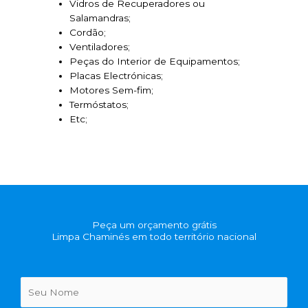
Vidros de Recuperadores ou
Salamandras;
Cordão;
Ventiladores;
Peças do Interior de Equipamentos;
Placas Electrónicas;
Motores Sem-fim;
Termóstatos;
Etc;
Peça um orçamento grátis
Limpa Chaminés em todo território nacional