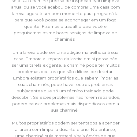
se a sua chaminé precisa de inspeção e/ou limpeza
anual ou se você acabou de comprar uma casa com
lareira, agora é um bom momento para programá-la
para que você possa se aconchegar em um fogo
quente. Fizemos o trabalho para você e
pesquisamos os melhores serviços de limpeza de
chaminés.
Uma lareira pode ser uma adição maravilhosa à sua
casa. Embora a limpeza da lareira em si possa não
ser uma tarefa exigente, a chaminé pode ter muitos
problemas ocultos que são difíceis de detetar.
Embora existam proprietários que sabem limpar as
suas chaminés, pode haver outros problemas
subjacentes que só um técnico treinado pode
descobrir. Se estes problemas não forem reparados,
podem causar problemas mais dispendiosos com a
sua chaminé.
Muitos proprietários podem ser tentados a acender
a lareira sem limpá-la durante o ano. No entanto,
uma chaminé suja mostrará sinais óbvios de que