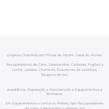
Após cada intervenção um membro da equipa irá
proceder ao relatório verbal da intervenção,
aconselhando sobre possíveis precauções ou
manutenções caso necessário.
Limpeza Chaminés em Póvoa de Varzim, Casal do Monte:
Recuperadores de Calor, Salamandras, Caldeiras, Fogões a
Lenha, Lareiras, Chaminés, Exaustores de cozinhas,
Respiros de WC
Assistência, Reparação e Manutenção a Equipamentos a
Biomassa:
Em Equipamentos a Lenha ou Pellets, tipo Recuperadores
de Calor, Salamandras, Caldeiras, etc