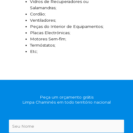
Vidros de Recuperadores ou
Salamandras;
Cordão;
Ventiladores;
Peças do Interior de Equipamentos;
Placas Electrónicas;
Motores Sem-fim;
Termóstatos;
Etc;
Peça um orçamento grátis
Limpa Chaminés em todo território nacional