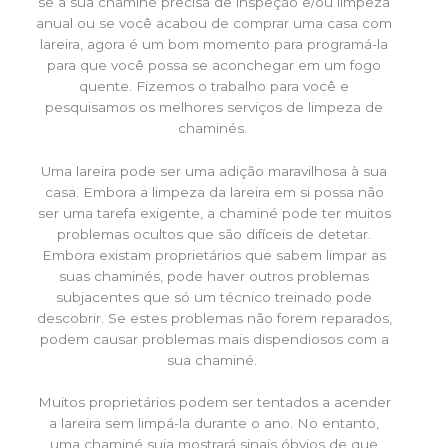
se a sua chaminé precisa de inspeção e/ou limpeza
anual ou se você acabou de comprar uma casa com
lareira, agora é um bom momento para programá-la
para que você possa se aconchegar em um fogo
quente. Fizemos o trabalho para você e
pesquisamos os melhores serviços de limpeza de
chaminés.
Uma lareira pode ser uma adição maravilhosa à sua
casa. Embora a limpeza da lareira em si possa não
ser uma tarefa exigente, a chaminé pode ter muitos
problemas ocultos que são difíceis de detetar.
Embora existam proprietários que sabem limpar as
suas chaminés, pode haver outros problemas
subjacentes que só um técnico treinado pode
descobrir. Se estes problemas não forem reparados,
podem causar problemas mais dispendiosos com a
sua chaminé.
Muitos proprietários podem ser tentados a acender
a lareira sem limpá-la durante o ano. No entanto,
uma chaminé suja mostrará sinais óbvios de que