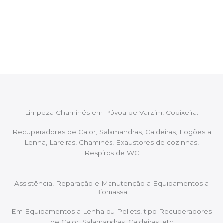
Após cada intervenção um membro da equipa irá
proceder ao relatório verbal da intervenção,
aconselhando sobre possíveis precauções ou
manutenções caso necessário.
Limpeza Chaminés em Póvoa de Varzim, Codixeira:
Recuperadores de Calor, Salamandras, Caldeiras, Fogões a
Lenha, Lareiras, Chaminés, Exaustores de cozinhas,
Respiros de WC
Assistência, Reparação e Manutenção a Equipamentos a
Biomassa:
Em Equipamentos a Lenha ou Pellets, tipo Recuperadores
de Calor, Salamandras, Caldeiras, etc