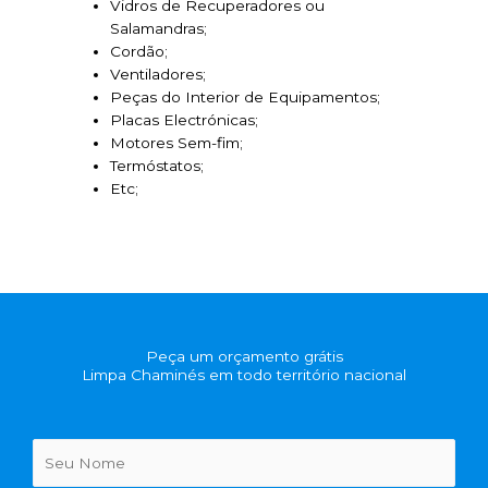
Vidros de Recuperadores ou
Salamandras;
Cordão;
Ventiladores;
Peças do Interior de Equipamentos;
Placas Electrónicas;
Motores Sem-fim;
Termóstatos;
Etc;
Peça um orçamento grátis
Limpa Chaminés em todo território nacional