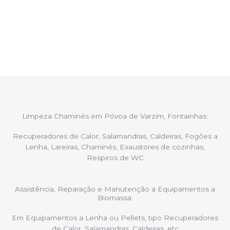
Após cada intervenção um membro da equipa irá
proceder ao relatório verbal da intervenção,
aconselhando sobre possíveis precauções ou
manutenções caso necessário.
Limpeza Chaminés em Póvoa de Varzim, Fontainhas:
Recuperadores de Calor, Salamandras, Caldeiras, Fogões a
Lenha, Lareiras, Chaminés, Exaustores de cozinhas,
Respiros de WC
Assistência, Reparação e Manutenção a Equipamentos a
Biomassa:
Em Equipamentos a Lenha ou Pellets, tipo Recuperadores
de Calor, Salamandras, Caldeiras, etc