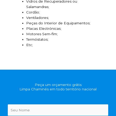
Vidros de Recuperadores ou
Salamandras;
Cordão;
Ventiladores;
Peças do Interior de Equipamentos;
Placas Electrónicas;
Motores Sem-fim;
Termóstatos;
Etc;
Peça um orçamento grátis
Limpa Chaminés em todo território nacional