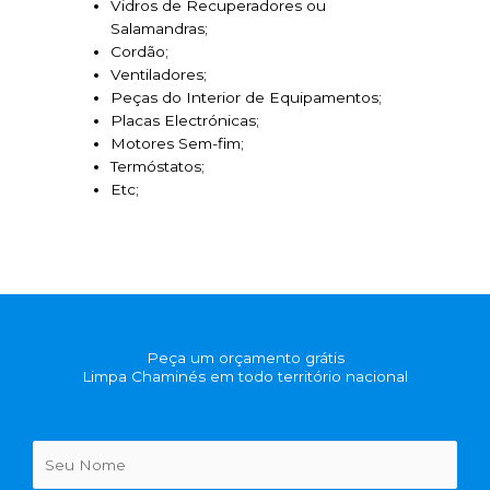
Vidros de Recuperadores ou
Salamandras;
Cordão;
Ventiladores;
Peças do Interior de Equipamentos;
Placas Electrónicas;
Motores Sem-fim;
Termóstatos;
Etc;
Peça um orçamento grátis
Limpa Chaminés em todo território nacional