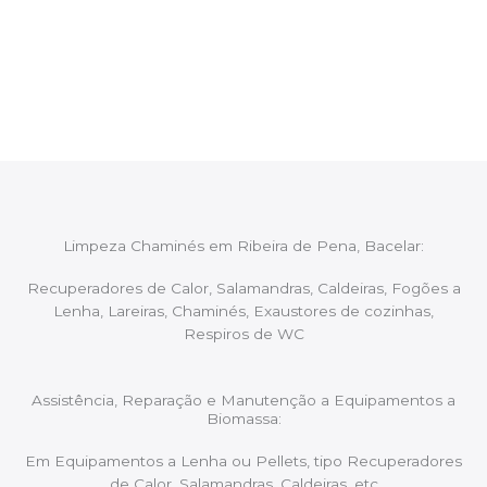
Após cada intervenção um membro da equipa irá
proceder ao relatório verbal da intervenção,
aconselhando sobre possíveis precauções ou
manutenções caso necessário.
Limpeza Chaminés em Ribeira de Pena, Bacelar:
Recuperadores de Calor, Salamandras, Caldeiras, Fogões a
Lenha, Lareiras, Chaminés, Exaustores de cozinhas,
Respiros de WC
Assistência, Reparação e Manutenção a Equipamentos a
Biomassa:
Em Equipamentos a Lenha ou Pellets, tipo Recuperadores
de Calor, Salamandras, Caldeiras, etc