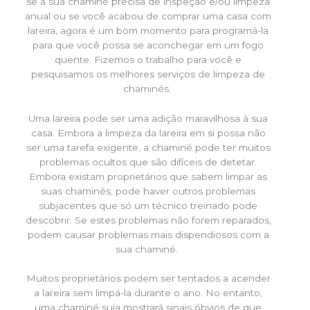
se a sua chaminé precisa de inspeção e/ou limpeza
anual ou se você acabou de comprar uma casa com
lareira, agora é um bom momento para programá-la
para que você possa se aconchegar em um fogo
quente. Fizemos o trabalho para você e
pesquisamos os melhores serviços de limpeza de
chaminés.
Uma lareira pode ser uma adição maravilhosa à sua
casa. Embora a limpeza da lareira em si possa não
ser uma tarefa exigente, a chaminé pode ter muitos
problemas ocultos que são difíceis de detetar.
Embora existam proprietários que sabem limpar as
suas chaminés, pode haver outros problemas
subjacentes que só um técnico treinado pode
descobrir. Se estes problemas não forem reparados,
podem causar problemas mais dispendiosos com a
sua chaminé.
Muitos proprietários podem ser tentados a acender
a lareira sem limpá-la durante o ano. No entanto,
uma chaminé suja mostrará sinais óbvios de que