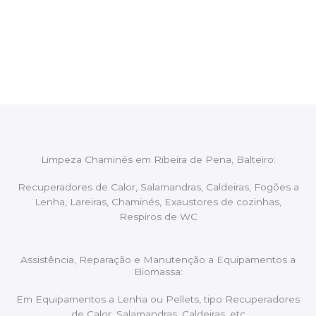
Após cada intervenção um membro da equipa irá
proceder ao relatório verbal da intervenção,
aconselhando sobre possíveis precauções ou
manutenções caso necessário.
Limpeza Chaminés em Ribeira de Pena, Balteiro:
Recuperadores de Calor, Salamandras, Caldeiras, Fogões a
Lenha, Lareiras, Chaminés, Exaustores de cozinhas,
Respiros de WC
Assistência, Reparação e Manutenção a Equipamentos a
Biomassa:
Em Equipamentos a Lenha ou Pellets, tipo Recuperadores
de Calor, Salamandras, Caldeiras, etc