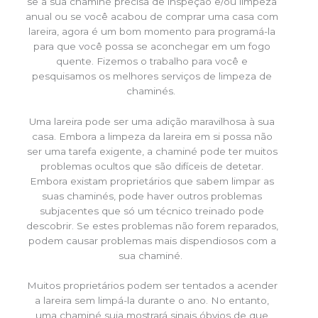
se a sua chaminé precisa de inspeção e/ou limpeza
anual ou se você acabou de comprar uma casa com
lareira, agora é um bom momento para programá-la
para que você possa se aconchegar em um fogo
quente. Fizemos o trabalho para você e
pesquisamos os melhores serviços de limpeza de
chaminés.
Uma lareira pode ser uma adição maravilhosa à sua
casa. Embora a limpeza da lareira em si possa não
ser uma tarefa exigente, a chaminé pode ter muitos
problemas ocultos que são difíceis de detetar.
Embora existam proprietários que sabem limpar as
suas chaminés, pode haver outros problemas
subjacentes que só um técnico treinado pode
descobrir. Se estes problemas não forem reparados,
podem causar problemas mais dispendiosos com a
sua chaminé.
Muitos proprietários podem ser tentados a acender
a lareira sem limpá-la durante o ano. No entanto,
uma chaminé suja mostrará sinais óbvios de que