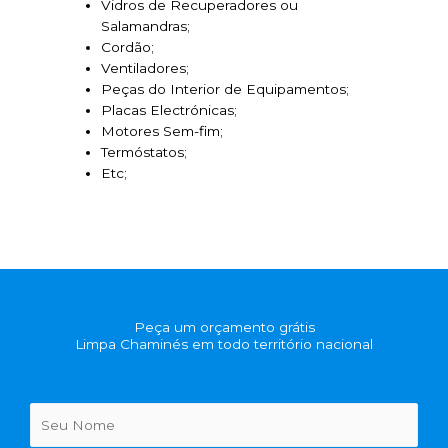
Vidros de Recuperadores ou
Salamandras;
Cordão;
Ventiladores;
Peças do Interior de Equipamentos;
Placas Electrónicas;
Motores Sem-fim;
Termóstatos;
Etc;
Peça um orçamento grátis
Limpa Chaminés em todo território nacional