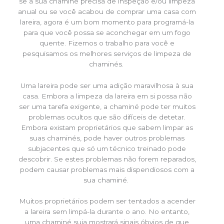
se a sua chaminé precisa de inspeção e/ou limpeza
anual ou se você acabou de comprar uma casa com
lareira, agora é um bom momento para programá-la
para que você possa se aconchegar em um fogo
quente. Fizemos o trabalho para você e
pesquisamos os melhores serviços de limpeza de
chaminés.
Uma lareira pode ser uma adição maravilhosa à sua
casa. Embora a limpeza da lareira em si possa não
ser uma tarefa exigente, a chaminé pode ter muitos
problemas ocultos que são difíceis de detetar.
Embora existam proprietários que sabem limpar as
suas chaminés, pode haver outros problemas
subjacentes que só um técnico treinado pode
descobrir. Se estes problemas não forem reparados,
podem causar problemas mais dispendiosos com a
sua chaminé.
Muitos proprietários podem ser tentados a acender
a lareira sem limpá-la durante o ano. No entanto,
uma chaminé suja mostrará sinais óbvios de que