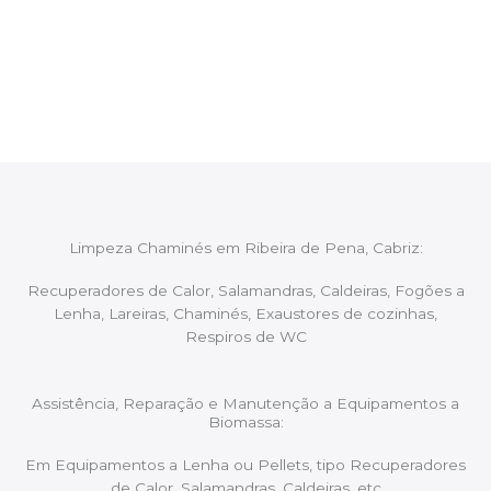
Após cada intervenção um membro da equipa irá
proceder ao relatório verbal da intervenção,
aconselhando sobre possíveis precauções ou
manutenções caso necessário.
Limpeza Chaminés em Ribeira de Pena, Cabriz:
Recuperadores de Calor, Salamandras, Caldeiras, Fogões a
Lenha, Lareiras, Chaminés, Exaustores de cozinhas,
Respiros de WC
Assistência, Reparação e Manutenção a Equipamentos a
Biomassa:
Em Equipamentos a Lenha ou Pellets, tipo Recuperadores
de Calor, Salamandras, Caldeiras, etc