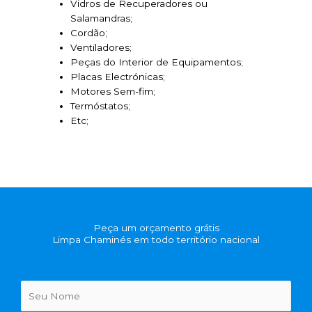
Vidros de Recuperadores ou
Salamandras;
Cordão;
Ventiladores;
Peças do Interior de Equipamentos;
Placas Electrónicas;
Motores Sem-fim;
Termóstatos;
Etc;
Peça um orçamento grátis
Limpa Chaminés em todo território nacional