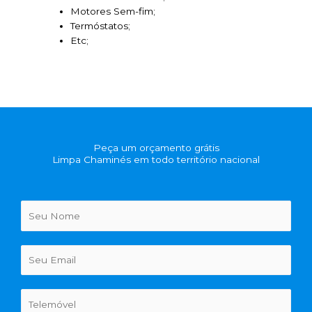
Motores Sem-fim;
Termóstatos;
Etc;
Peça um orçamento grátis
Limpa Chaminés em todo território nacional