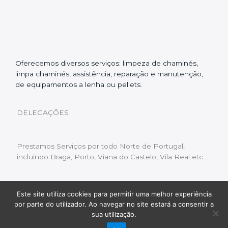
Oferecemos diversos serviços: limpeza de chaminés,
limpa chaminés, assistência, reparação e manutenção,
de equipamentos a lenha ou pellets.
DELEGAÇÕES
Prestamos Serviços por todo Norte de Portugal,
incluindo Braga, Porto, Viana do Castelo, Vila Real etc…
Este site utiliza cookies para permitir uma melhor experiência
Livro de Reclamações
|
Política de Privacidade
|
por parte do utilizador. Ao navegar no site estará a consentir a
Copyright © 2022 Limpeza Chaminés | Desenvolvido
sua utilização.
por:
Fluxo Digital – a inovar a web