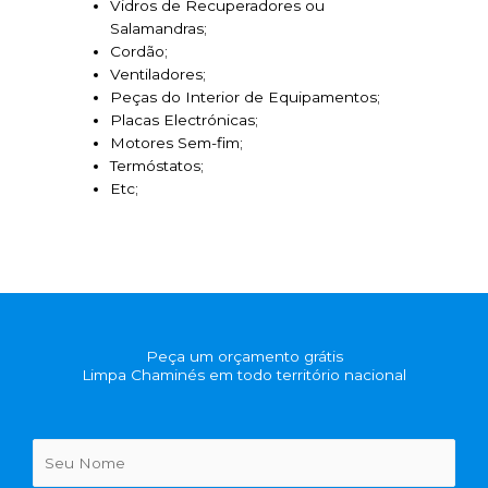
Vidros de Recuperadores ou
Salamandras;
Cordão;
Ventiladores;
Peças do Interior de Equipamentos;
Placas Electrónicas;
Motores Sem-fim;
Termóstatos;
Etc;
Peça um orçamento grátis
Limpa Chaminés em todo território nacional