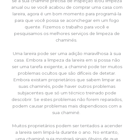
se a sua chaminé precisa de inspeção e/ou limpeza
anual ou se você acabou de comprar uma casa com
lareira, agora é um bom momento para programá-la
para que você possa se aconchegar em um fogo
quente. Fizemos o trabalho para você e
pesquisamos os melhores serviços de limpeza de
chaminés.
Uma lareira pode ser uma adição maravilhosa à sua
casa. Embora a limpeza da lareira em si possa não
ser uma tarefa exigente, a chaminé pode ter muitos
problemas ocultos que são difíceis de detetar.
Embora existam proprietários que sabem limpar as
suas chaminés, pode haver outros problemas
subjacentes que só um técnico treinado pode
descobrir. Se estes problemas não forem reparados,
podem causar problemas mais dispendiosos com a
sua chaminé.
Muitos proprietários podem ser tentados a acender
a lareira sem limpá-la durante o ano. No entanto,
uma chaminé suja mostrará sinais óbvios de que