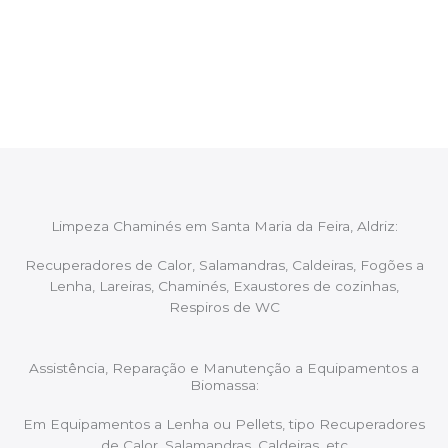
Após cada intervenção um membro da equipa irá
proceder ao relatório verbal da intervenção,
aconselhando sobre possíveis precauções ou
manutenções caso necessário.
Limpeza Chaminés em Santa Maria da Feira, Aldriz:
Recuperadores de Calor, Salamandras, Caldeiras, Fogões a
Lenha, Lareiras, Chaminés, Exaustores de cozinhas,
Respiros de WC
Assistência, Reparação e Manutenção a Equipamentos a
Biomassa:
Em Equipamentos a Lenha ou Pellets, tipo Recuperadores
de Calor, Salamandras, Caldeiras, etc