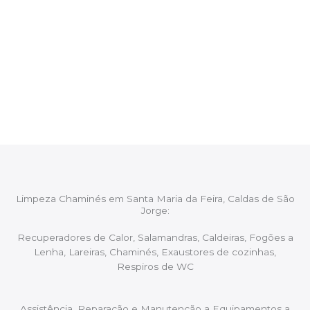
CHAMINÉS Santa Maria da Feira,
Caldas de São Jorge
Após cada intervenção um membro da equipa irá
proceder ao relatório verbal da intervenção,
aconselhando sobre possíveis precauções ou
manutenções caso necessário.
Limpeza Chaminés em Santa Maria da Feira, Caldas de São
Jorge:
Recuperadores de Calor, Salamandras, Caldeiras, Fogões a
Lenha, Lareiras, Chaminés, Exaustores de cozinhas,
Respiros de WC
Assistência, Reparação e Manutenção a Equipamentos a