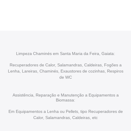
Após cada intervenção um membro da equipa irá proceder
ao relatório verbal da intervenção, aconselhando sobre
possíveis precauções ou manutenções caso necessário.
Limpeza Chaminés em Santa Maria da Feira, Gaiata:
Recuperadores de Calor, Salamandras, Caldeiras, Fogões a
Lenha, Lareiras, Chaminés, Exaustores de cozinhas, Respiros
de WC
Assistência, Reparação e Manutenção a Equipamentos a
Biomassa:
Em Equipamentos a Lenha ou Pellets, tipo Recuperadores de
Calor, Salamandras, Caldeiras, etc