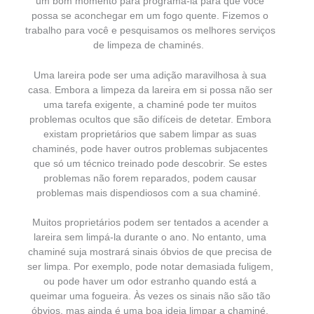
um bom momento para programá-la para que você
possa se aconchegar em um fogo quente. Fizemos o
trabalho para você e pesquisamos os melhores serviços
de limpeza de chaminés.
Uma lareira pode ser uma adição maravilhosa à sua
casa. Embora a limpeza da lareira em si possa não ser
uma tarefa exigente, a chaminé pode ter muitos
problemas ocultos que são difíceis de detetar. Embora
existam proprietários que sabem limpar as suas
chaminés, pode haver outros problemas subjacentes
que só um técnico treinado pode descobrir. Se estes
problemas não forem reparados, podem causar
problemas mais dispendiosos com a sua chaminé.
Muitos proprietários podem ser tentados a acender a
lareira sem limpá-la durante o ano. No entanto, uma
chaminé suja mostrará sinais óbvios de que precisa de
ser limpa. Por exemplo, pode notar demasiada fuligem,
ou pode haver um odor estranho quando está a
queimar uma fogueira. Às vezes os sinais não são tão
óbvios, mas ainda é uma boa ideia limpar a chaminé,