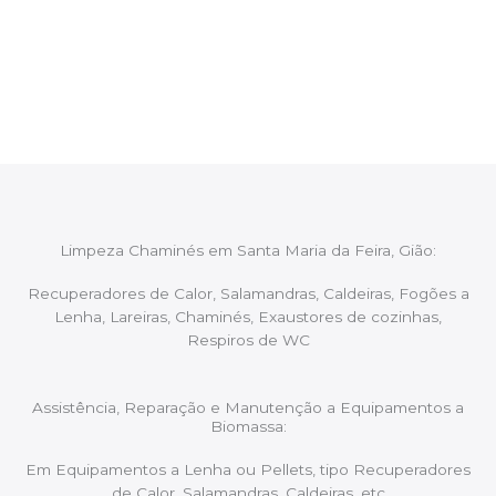
Após cada intervenção um membro da equipa irá
proceder ao relatório verbal da intervenção,
aconselhando sobre possíveis precauções ou
manutenções caso necessário.
Limpeza Chaminés em Santa Maria da Feira, Gião:
Recuperadores de Calor, Salamandras, Caldeiras, Fogões a
Lenha, Lareiras, Chaminés, Exaustores de cozinhas,
Respiros de WC
Assistência, Reparação e Manutenção a Equipamentos a
Biomassa:
Em Equipamentos a Lenha ou Pellets, tipo Recuperadores
de Calor, Salamandras, Caldeiras, etc