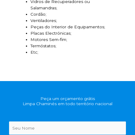
Vidros de Recuperadores ou
Salamandras;
Cordão;
Ventiladores;
Peças do Interior de Equipamentos;
Placas Electrónicas;
Motores Sem-fim;
Termóstatos;
Etc;
Peça um orçamento grátis
Limpa Chaminés em todo território nacional