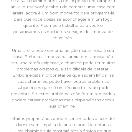
se a sua chaminé precisa de inspeção e/ou limpeza
anual ou se você acabou de comprar uma casa com
lareira, agora é um bom momento para programá-la
para que você possa se aconchegar em um fogo
quente. Fizemos o trabalho para você e
pesquisamos os melhores serviços de limpeza de
chaminés.
Uma lareira pode ser uma adição maravilhosa à sua
casa. Embora a limpeza da lareira em si possa não
ser uma tarefa exigente, a chaminé pode ter muitos
problemas ocultos que são difíceis de detetar.
Embora existam proprietários que sabem limpar as
suas chaminés, pode haver outros problemas
subjacentes que só um técnico treinado pode
descobrir. Se estes problemas não forem reparados,
podem causar problemas mais dispendiosos com a
sua chaminé.
Muitos proprietários podem ser tentados a acender
a lareira sem limpá-la durante o ano. No entanto,
uma chaminé suja mostrará sinais óbvios de que