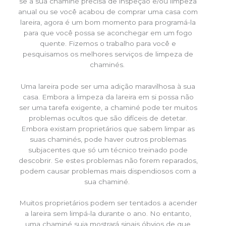
se a sua chaminé precisa de inspeção e/ou limpeza
anual ou se você acabou de comprar uma casa com
lareira, agora é um bom momento para programá-la
para que você possa se aconchegar em um fogo
quente. Fizemos o trabalho para você e
pesquisamos os melhores serviços de limpeza de
chaminés.
Uma lareira pode ser uma adição maravilhosa à sua
casa. Embora a limpeza da lareira em si possa não
ser uma tarefa exigente, a chaminé pode ter muitos
problemas ocultos que são difíceis de detetar.
Embora existam proprietários que sabem limpar as
suas chaminés, pode haver outros problemas
subjacentes que só um técnico treinado pode
descobrir. Se estes problemas não forem reparados,
podem causar problemas mais dispendiosos com a
sua chaminé.
Muitos proprietários podem ser tentados a acender
a lareira sem limpá-la durante o ano. No entanto,
uma chaminé suja mostrará sinais óbvios de que