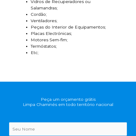
Vidros de Recuperadores ou
Salamandras;
Cordão;
Ventiladores;
Peças do Interior de Equipamentos;
Placas Electrónicas;
Motores Sem-fim;
Termóstatos;
Etc;
Peça um orçamento grátis
Limpa Chaminés em todo território nacional