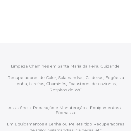
Após cada intervenção um membro da equipa irá
proceder ao relatório verbal da intervenção,
aconselhando sobre possíveis precauções ou
manutenções caso necessário.
Limpeza Chaminés em Santa Maria da Feira, Guizande:
Recuperadores de Calor, Salamandras, Caldeiras, Fogões a
Lenha, Lareiras, Chaminés, Exaustores de cozinhas,
Respiros de WC
Assistência, Reparação e Manutenção a Equipamentos a
Biomassa:
Em Equipamentos a Lenha ou Pellets, tipo Recuperadores
de Calor, Salamandras, Caldeiras, etc