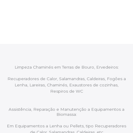
Após cada intervenção um membro da equipa irá
proceder ao relatório verbal da intervenção,
aconselhando sobre possíveis precauções ou
manutenções caso necessário.
Limpeza Chaminés em Terras de Bouro, Ervedeiros:
Recuperadores de Calor, Salamandras, Caldeiras, Fogões a
Lenha, Lareiras, Chaminés, Exaustores de cozinhas,
Respiros de WC
Assistência, Reparação e Manutenção a Equipamentos a
Biomassa:
Em Equipamentos a Lenha ou Pellets, tipo Recuperadores
de Calor, Salamandras, Caldeiras, etc