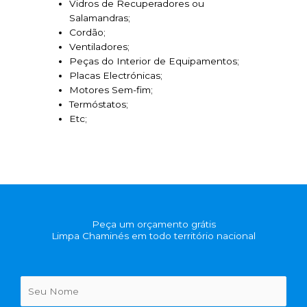
Vidros de Recuperadores ou
Salamandras;
Cordão;
Ventiladores;
Peças do Interior de Equipamentos;
Placas Electrónicas;
Motores Sem-fim;
Termóstatos;
Etc;
Peça um orçamento grátis
Limpa Chaminés em todo território nacional