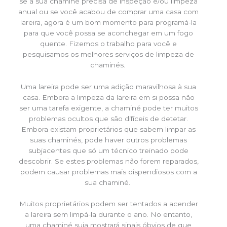
se a sua chaminé precisa de inspeção e/ou limpeza
anual ou se você acabou de comprar uma casa com
lareira, agora é um bom momento para programá-la
para que você possa se aconchegar em um fogo
quente. Fizemos o trabalho para você e
pesquisamos os melhores serviços de limpeza de
chaminés.
Uma lareira pode ser uma adição maravilhosa à sua
casa. Embora a limpeza da lareira em si possa não
ser uma tarefa exigente, a chaminé pode ter muitos
problemas ocultos que são difíceis de detetar.
Embora existam proprietários que sabem limpar as
suas chaminés, pode haver outros problemas
subjacentes que só um técnico treinado pode
descobrir. Se estes problemas não forem reparados,
podem causar problemas mais dispendiosos com a
sua chaminé.
Muitos proprietários podem ser tentados a acender
a lareira sem limpá-la durante o ano. No entanto,
uma chaminé suja mostrará sinais óbvios de que