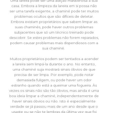
Uma lareira pode ser uma adição maravilhosa à sua
casa. Embora a limpeza da lareira em si possa não
ser uma tarefa exigente, a chaminé pode ter muitos
problemas ocultos que são difíceis de detetar.
Embora existam proprietários que sabem limpar as
suas chaminés, pode haver outros problemas
subjacentes que só um técnico treinado pode
descobrir. Se estes problemas não forem reparados,
podem causar problemas mais dispendiosos com a
sua chaminé.
Muitos proprietários podem ser tentados a acender
a lareira sem limpá-la durante o ano. No entanto,
uma chaminé suja mostrará sinais óbvios de que
precisa de ser limpa. Por exemplo, pode notar
demasiada fuligem, ou pode haver um odor
estranho quando está a queimar uma fogueira. Às
vezes os sinais não são tão óbvios, mas ainda é uma
boa ideia limpar a chaminé, independentemente de
haver sinais óbvios ou não. Isto é especialmente
verdade se já passou mais de um ano desde que o
usaste ou se não te lembras da última vez que foi