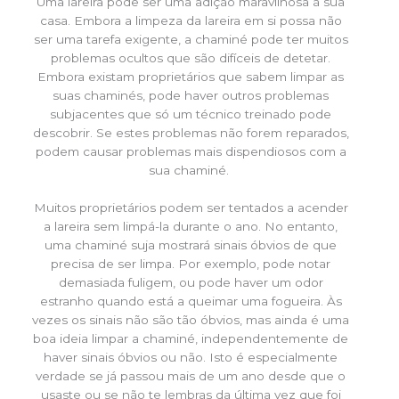
Uma lareira pode ser uma adição maravilhosa à sua
casa. Embora a limpeza da lareira em si possa não
ser uma tarefa exigente, a chaminé pode ter muitos
problemas ocultos que são difíceis de detetar.
Embora existam proprietários que sabem limpar as
suas chaminés, pode haver outros problemas
subjacentes que só um técnico treinado pode
descobrir. Se estes problemas não forem reparados,
podem causar problemas mais dispendiosos com a
sua chaminé.
Muitos proprietários podem ser tentados a acender
a lareira sem limpá-la durante o ano. No entanto,
uma chaminé suja mostrará sinais óbvios de que
precisa de ser limpa. Por exemplo, pode notar
demasiada fuligem, ou pode haver um odor
estranho quando está a queimar uma fogueira. Às
vezes os sinais não são tão óbvios, mas ainda é uma
boa ideia limpar a chaminé, independentemente de
haver sinais óbvios ou não. Isto é especialmente
verdade se já passou mais de um ano desde que o
usaste ou se não te lembras da última vez que foi