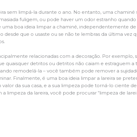
ira sem limpá-la durante o ano. No entanto, uma chaminé su
demasiada fuligem, ou pode haver um odor estranho quando
da é uma boa ideia limpar a chaminé, independentemente de h
 desde que o usaste ou se não te lembras da última vez qu
os.
principalmente relacionadas com a decoração. Por exemplo, s
ue quaisquer detritos ou detritos não caiam e estraguem a t
jando remodelá-la – você também pode remover a sujidade
inar. Finalmente, é uma boa ideia limpar a lareira se pre
o valor da sua casa, e a sua limpeza pode torná-lo ciente d
 a limpeza da lareira, você pode procurar “limpeza de lare