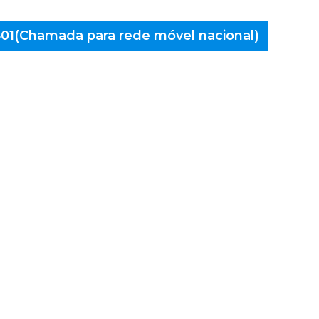
 401(Chamada para rede móvel nacional)
aminés
Cambra,