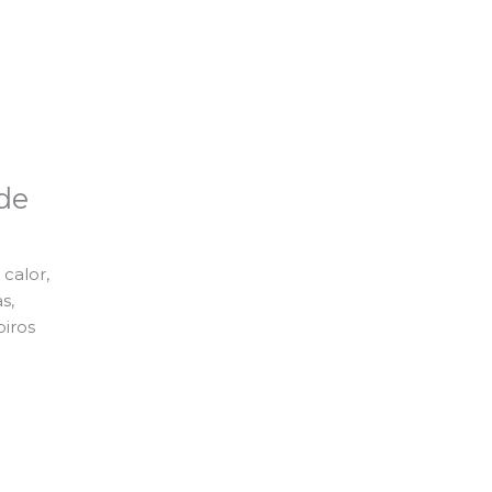
de
calor,
s,
piros