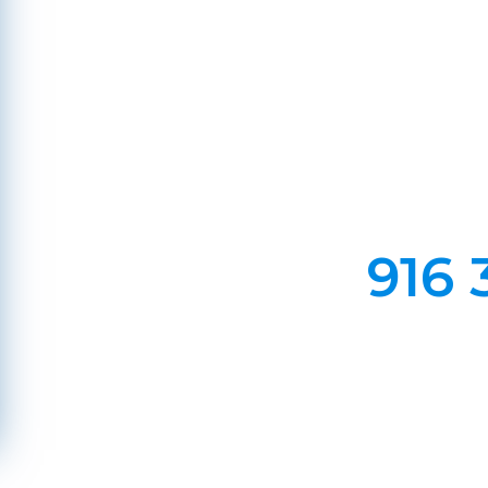
Em Lareiras, Recuperado
Evite incêndios na sua chaminé, limp
916 