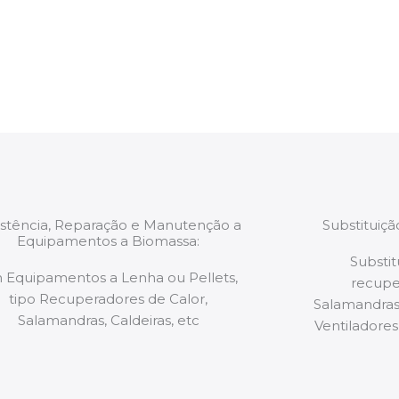
estão munidos
precauções ou manut
ão de qualquer
a.
istência, Reparação e Manutenção a
Substituiç
Equipamentos a Biomassa:
Substit
 Equipamentos a Lenha ou Pellets,
recupe
tipo Recuperadores de Calor,
Salamandras,
Salamandras, Caldeiras, etc
Ventiladores,