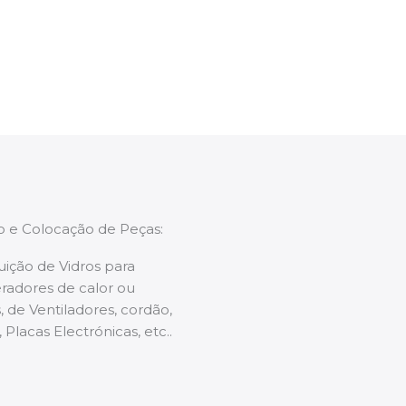
enções caso necessário.
ão e Colocação de Peças:
uição de Vidros para
radores de calor ou
 de Ventiladores, cordão,
 Placas Electrónicas, etc..