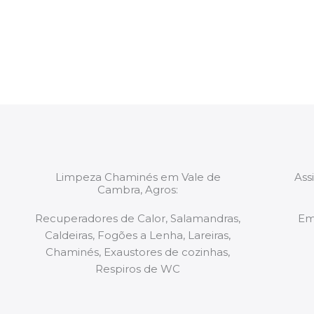
constituídas por Profissionais. Os nossos técnicos 
de todo o equipamento necessário para a resoluç
tipo de situação, independentemente do problem
Limpeza Chaminés em Vale de
Ass
Cambra, Agros:
Recuperadores de Calor, Salamandras,
Em
Caldeiras, Fogões a Lenha, Lareiras,
Chaminés, Exaustores de cozinhas,
Respiros de WC