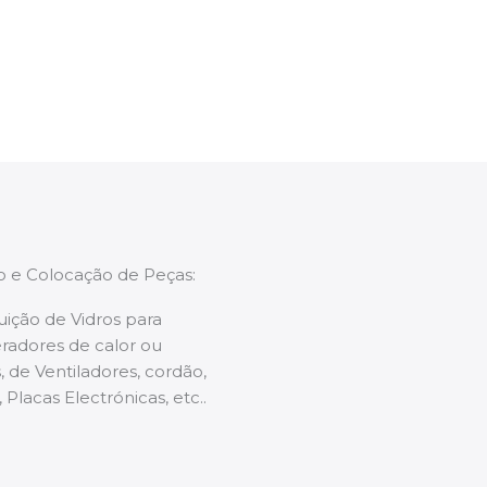
enções caso necessário.
ão e Colocação de Peças:
uição de Vidros para
radores de calor ou
 de Ventiladores, cordão,
 Placas Electrónicas, etc..