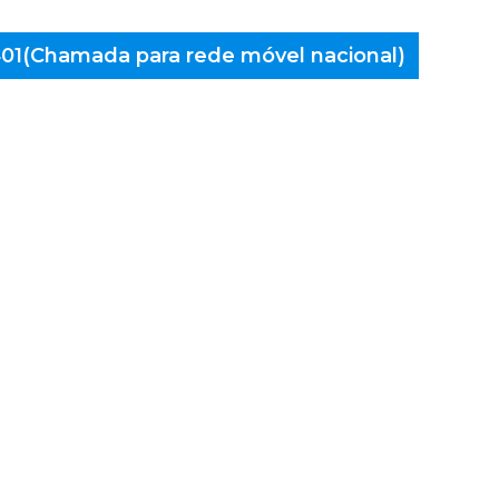
 401(Chamada para rede móvel nacional)
aminés
Cambra,