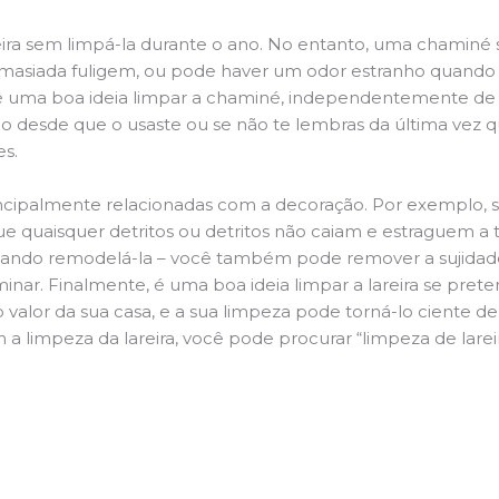
ira sem limpá-la durante o ano. No entanto, uma chaminé su
demasiada fuligem, ou pode haver um odor estranho quando
da é uma boa ideia limpar a chaminé, independentemente de h
 desde que o usaste ou se não te lembras da última vez qu
es.
principalmente relacionadas com a decoração. Por exemplo, s
ue quaisquer detritos ou detritos não caiam e estraguem a t
jando remodelá-la – você também pode remover a sujidade
inar. Finalmente, é uma boa ideia limpar a lareira se pre
o valor da sua casa, e a sua limpeza pode torná-lo ciente d
 a limpeza da lareira, você pode procurar “limpeza de lare