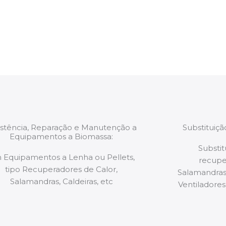
estão munidos
precauções ou manut
ão de qualquer
a.
istência, Reparação e Manutenção a
Substituiç
Equipamentos a Biomassa:
Substit
 Equipamentos a Lenha ou Pellets,
recupe
tipo Recuperadores de Calor,
Salamandras,
Salamandras, Caldeiras, etc
Ventiladores,