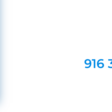
Em Lareiras, Recuperado
Evite incêndios na sua chaminé, limp
916 