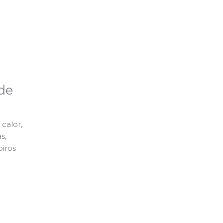
de
calor,
s,
piros