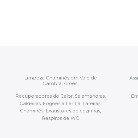
constituídas por Profissionais. Os nossos técnicos 
de todo o equipamento necessário para a resoluç
tipo de situação, independentemente do problem
Limpeza Chaminés em Vale de
Ass
Cambra, Arões:
Recuperadores de Calor, Salamandras,
Em
Caldeiras, Fogões a Lenha, Lareiras,
Chaminés, Exaustores de cozinhas,
Respiros de WC