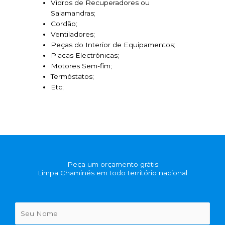
Vidros de Recuperadores ou
Salamandras;
Cordão;
Ventiladores;
Peças do Interior de Equipamentos;
Placas Electrónicas;
Motores Sem-fim;
Termóstatos;
Etc;
Peça um orçamento grátis
Limpa Chaminés em todo território nacional