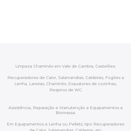
Após cada intervenção um membro da equipa irá
proceder ao relatório verbal da intervenção,
aconselhando sobre possíveis precauções ou
manutenções caso necessário.
Limpeza Chaminés em Vale de Cambra, Castelões:
Recuperadores de Calor, Salamandras, Caldeiras, Fogões a
Lenha, Lareiras, Chaminés, Exaustores de cozinhas,
Respiros de WC
Assistência, Reparação e Manutenção a Equipamentos a
Biomassa:
Em Equipamentos a Lenha ou Pellets, tipo Recuperadores
de Calor, Salamandras, Caldeiras, etc