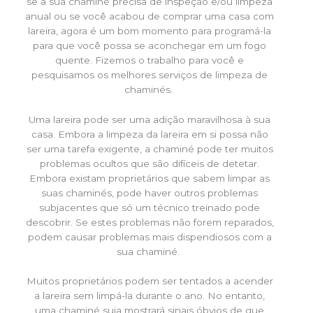
se a sua chaminé precisa de inspeção e/ou limpeza
anual ou se você acabou de comprar uma casa com
lareira, agora é um bom momento para programá-la
para que você possa se aconchegar em um fogo
quente. Fizemos o trabalho para você e
pesquisamos os melhores serviços de limpeza de
chaminés.
Uma lareira pode ser uma adição maravilhosa à sua
casa. Embora a limpeza da lareira em si possa não
ser uma tarefa exigente, a chaminé pode ter muitos
problemas ocultos que são difíceis de detetar.
Embora existam proprietários que sabem limpar as
suas chaminés, pode haver outros problemas
subjacentes que só um técnico treinado pode
descobrir. Se estes problemas não forem reparados,
podem causar problemas mais dispendiosos com a
sua chaminé.
Muitos proprietários podem ser tentados a acender
a lareira sem limpá-la durante o ano. No entanto,
uma chaminé suja mostrará sinais óbvios de que