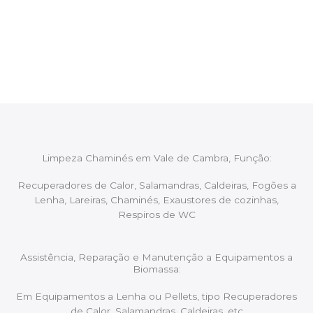
Após cada intervenção um membro da equipa irá
proceder ao relatório verbal da intervenção,
aconselhando sobre possíveis precauções ou
manutenções caso necessário.
Limpeza Chaminés em Vale de Cambra, Função:
Recuperadores de Calor, Salamandras, Caldeiras, Fogões a
Lenha, Lareiras, Chaminés, Exaustores de cozinhas,
Respiros de WC
Assistência, Reparação e Manutenção a Equipamentos a
Biomassa:
Em Equipamentos a Lenha ou Pellets, tipo Recuperadores
de Calor, Salamandras, Caldeiras, etc