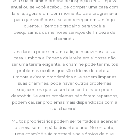
se a sua chaminé precisa de inspeção e/ou limpeza
anual ou se você acabou de comprar uma casa com
lareira, agora é um bom momento para programá-la
para que você possa se aconchegar em um fogo
quente. Fizemos o trabalho para você e
pesquisamos os melhores serviços de limpeza de
chaminés.
Uma lareira pode ser uma adição maravilhosa à sua
casa. Embora a limpeza da lareira em si possa não
ser uma tarefa exigente, a chaminé pode ter muitos
problemas ocultos que são difíceis de detetar.
Embora existam proprietários que sabem limpar as
suas chaminés, pode haver outros problemas
subjacentes que só um técnico treinado pode
descobrir. Se estes problemas não forem reparados,
podem causar problemas mais dispendiosos com a
sua chaminé.
Muitos proprietários podem ser tentados a acender
a lareira sem limpá-la durante o ano. No entanto,
uma chaminé suja mostrará sinais óbvios de que