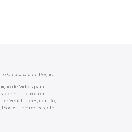
enções caso necessário.
ão e Colocação de Peças:
uição de Vidros para
radores de calor ou
 de Ventiladores, cordão,
 Placas Electrónicas, etc..