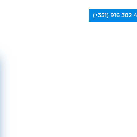
(+351) 916 382
Limpa Ch
V