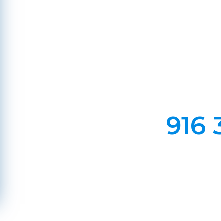
A
Em Lareiras, Recuperado
Evite incêndios na sua chaminé, limp
916 