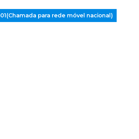
 401(Chamada para rede móvel nacional)
aminés
alença,