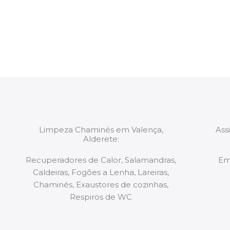
constituídas por Profissionais. Os nossos técnicos 
de todo o equipamento necessário para a resoluç
tipo de situação, independentemente do problem
Limpeza Chaminés em Valença,
Ass
Alderete:
Recuperadores de Calor, Salamandras,
Em
Caldeiras, Fogões a Lenha, Lareiras,
Chaminés, Exaustores de cozinhas,
Respiros de WC