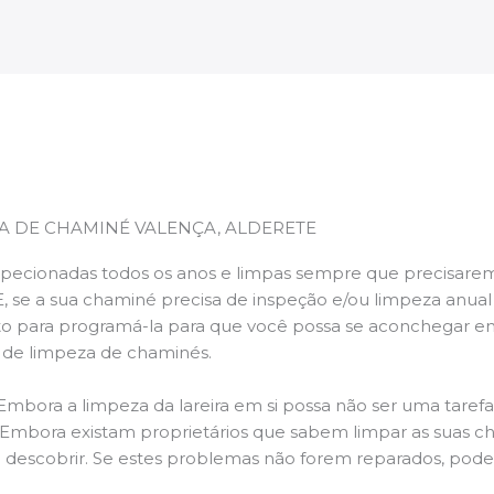
A DE CHAMINÉ VALENÇA, ALDERETE
pecionadas todos os anos e limpas sempre que precisarem,
E, se a sua chaminé precisa de inspeção e/ou limpeza anua
 para programá-la para que você possa se aconchegar e
s de limpeza de chaminés.
 Embora a limpeza da lareira em si possa não ser uma taref
r. Embora existam proprietários que sabem limpar as suas 
 descobrir. Se estes problemas não forem reparados, po