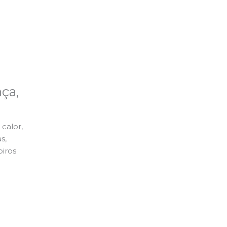
ça,
calor,
s,
piros