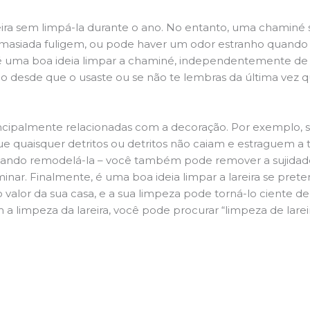
ira sem limpá-la durante o ano. No entanto, uma chaminé su
demasiada fuligem, ou pode haver um odor estranho quando
da é uma boa ideia limpar a chaminé, independentemente de h
 desde que o usaste ou se não te lembras da última vez qu
principalmente relacionadas com a decoração. Por exemplo, s
ue quaisquer detritos ou detritos não caiam e estraguem a t
jando remodelá-la – você também pode remover a sujidade
inar. Finalmente, é uma boa ideia limpar a lareira se pre
o valor da sua casa, e a sua limpeza pode torná-lo ciente d
a limpeza da lareira, você pode procurar “limpeza de larei