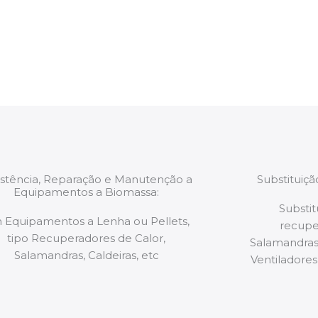
estão munidos
precauções ou manut
ão de qualquer
a.
istência, Reparação e Manutenção a
Substituiç
Equipamentos a Biomassa:
Substit
 Equipamentos a Lenha ou Pellets,
recupe
tipo Recuperadores de Calor,
Salamandras,
Salamandras, Caldeiras, etc
Ventiladores,