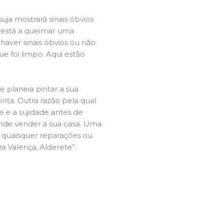
ja mostrará sinais óbvios
 está a queimar uma
aver sinais óbvios ou não.
e foi limpo. Aqui estão
e planeia pintar a sua
inta. Outra razão pela qual
 e a sujidade antes de
tende vender a sua casa. Uma
e quaisquer reparações ou
ra Valença, Alderete”.