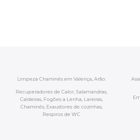
constituídas por Profissionais. Os nossos técnicos 
de todo o equipamento necessário para a resoluç
tipo de situação, independentemente do problem
Limpeza Chaminés em Valença, Arão:
Ass
Recuperadores de Calor, Salamandras,
Em
Caldeiras, Fogões a Lenha, Lareiras,
Chaminés, Exaustores de cozinhas,
Respiros de WC