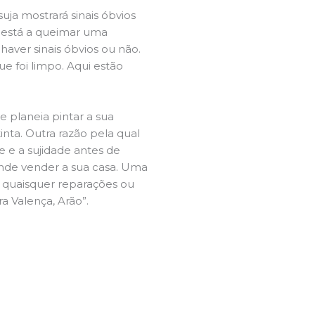
ja mostrará sinais óbvios
 está a queimar uma
aver sinais óbvios ou não.
e foi limpo. Aqui estão
e planeia pintar a sua
inta. Outra razão pela qual
 e a sujidade antes de
tende vender a sua casa. Uma
e quaisquer reparações ou
ra Valença, Arão”.