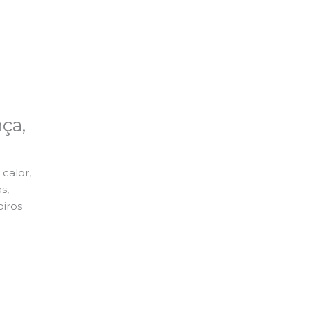
ça,
calor,
s,
piros