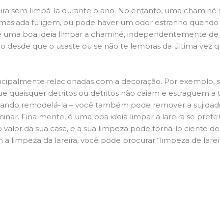
ira sem limpá-la durante o ano. No entanto, uma chaminé su
demasiada fuligem, ou pode haver um odor estranho quando
da é uma boa ideia limpar a chaminé, independentemente de h
 desde que o usaste ou se não te lembras da última vez qu
principalmente relacionadas com a decoração. Por exemplo, s
ue quaisquer detritos ou detritos não caiam e estraguem a t
jando remodelá-la – você também pode remover a sujidade
inar. Finalmente, é uma boa ideia limpar a lareira se pre
o valor da sua casa, e a sua limpeza pode torná-lo ciente d
a limpeza da lareira, você pode procurar “limpeza de larei