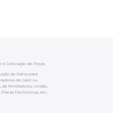
enções caso necessário.
ão e Colocação de Peças:
uição de Vidros para
radores de calor ou
 de Ventiladores, cordão,
 Placas Electrónicas, etc..