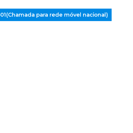
 401(Chamada para rede móvel nacional)
aminés
a, Arão