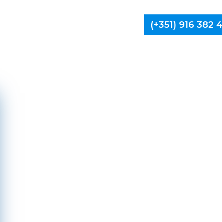
(+351) 916 382
Limpa Ch
Valenç