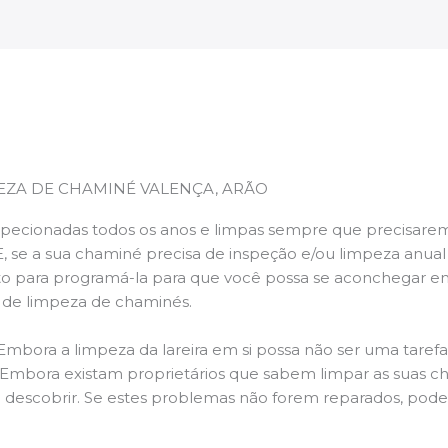
EZA DE CHAMINÉ VALENÇA, ARÃO
pecionadas todos os anos e limpas sempre que precisarem,
E, se a sua chaminé precisa de inspeção e/ou limpeza anua
 para programá-la para que você possa se aconchegar e
s de limpeza de chaminés.
 Embora a limpeza da lareira em si possa não ser uma taref
r. Embora existam proprietários que sabem limpar as suas 
 descobrir. Se estes problemas não forem reparados, po