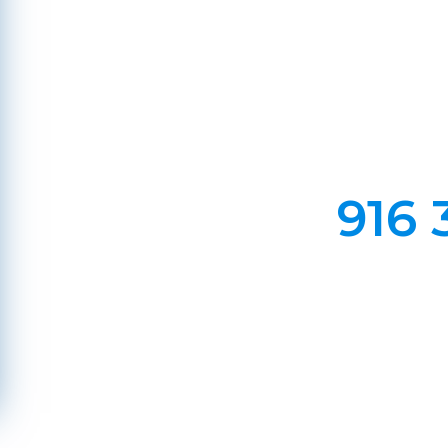
Em Lareiras, Recuperado
Evite incêndios na sua chaminé, limp
916 