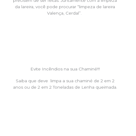
precisem de ser feitas. Juntamente com a limpeza
da lareira, você pode procurar “limpeza de lareira
Valença, Cerdal”.
Evite Incêndios na sua Chaminé!!!
Saiba que deve limpa a sua chaminé de 2 em 2
anos ou de 2 em 2 Toneladas de Lenha queimada.