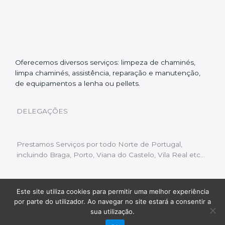
Oferecemos diversos serviços: limpeza de chaminés,
limpa chaminés, assistência, reparação e manutenção,
de equipamentos a lenha ou pellets.
DELEGAÇÕES
Prestamos Serviços por todo Norte de Portugal,
incluindo Braga, Porto, Viana do Castelo, Vila Real etc…
Este site utiliza cookies para permitir uma melhor experiência
Livro de Reclamações
|
Política de Privacidade
|
por parte do utilizador. Ao navegar no site estará a consentir a
Copyright © 2022 Limpeza Chaminés | Desenvolvido
sua utilização.
por:
Fluxo Digital – a inovar a web