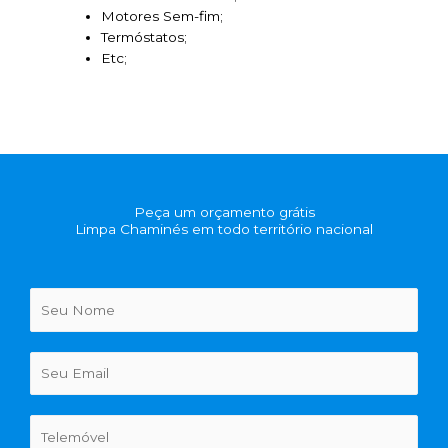
Motores Sem-fim;
Termóstatos;
Etc;
Peça um orçamento grátis
Limpa Chaminés em todo território nacional