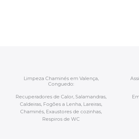
constituídas por Profissionais. Os nossos técnicos 
de todo o equipamento necessário para a resoluç
tipo de situação, independentemente do problem
Limpeza Chaminés em Valença,
Ass
Conguedo:
Recuperadores de Calor, Salamandras,
Em
Caldeiras, Fogões a Lenha, Lareiras,
Chaminés, Exaustores de cozinhas,
Respiros de WC