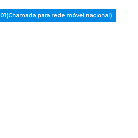
 401(Chamada para rede móvel nacional)
aminés
alença,