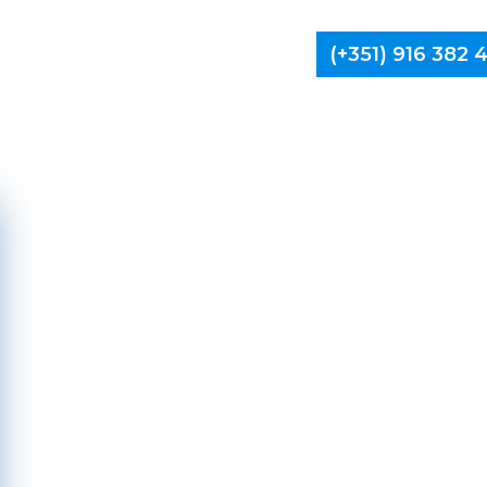
(+351) 916 382
Limpa Ch
V