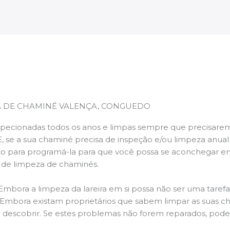
A DE CHAMINÉ VALENÇA, CONGUEDO
pecionadas todos os anos e limpas sempre que precisarem,
E, se a sua chaminé precisa de inspeção e/ou limpeza anua
 para programá-la para que você possa se aconchegar e
s de limpeza de chaminés.
 Embora a limpeza da lareira em si possa não ser uma taref
r. Embora existam proprietários que sabem limpar as suas 
 descobrir. Se estes problemas não forem reparados, po