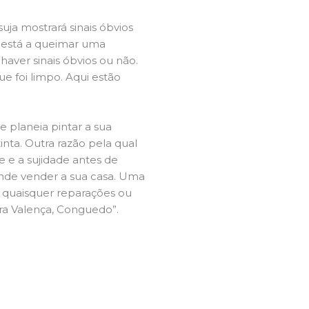
ja mostrará sinais óbvios
 está a queimar uma
aver sinais óbvios ou não.
e foi limpo. Aqui estão
e planeia pintar a sua
inta. Outra razão pela qual
 e a sujidade antes de
tende vender a sua casa. Uma
e quaisquer reparações ou
ira Valença, Conguedo”.