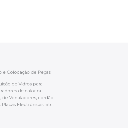
enções caso necessário.
ão e Colocação de Peças:
uição de Vidros para
radores de calor ou
 de Ventiladores, cordão,
 Placas Electrónicas, etc..