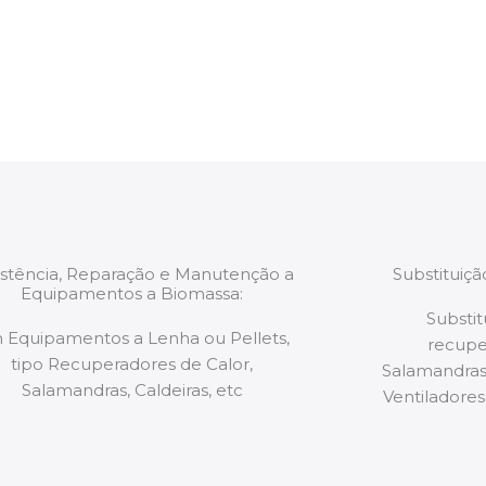
estão munidos
precauções ou manut
ão de qualquer
a.
istência, Reparação e Manutenção a
Substituiç
Equipamentos a Biomassa:
Substit
 Equipamentos a Lenha ou Pellets,
recupe
tipo Recuperadores de Calor,
Salamandras,
Salamandras, Caldeiras, etc
Ventiladores,