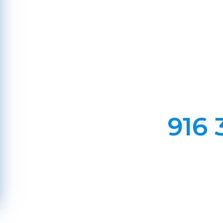
Co
Em Lareiras, Recuperado
Evite incêndios na sua chaminé, limp
916 