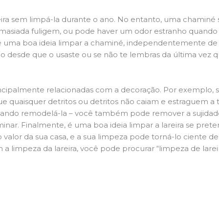
ira sem limpá-la durante o ano. No entanto, uma chaminé su
demasiada fuligem, ou pode haver um odor estranho quando
da é uma boa ideia limpar a chaminé, independentemente de h
 desde que o usaste ou se não te lembras da última vez qu
principalmente relacionadas com a decoração. Por exemplo, s
ue quaisquer detritos ou detritos não caiam e estraguem a t
jando remodelá-la – você também pode remover a sujidade
inar. Finalmente, é uma boa ideia limpar a lareira se pre
o valor da sua casa, e a sua limpeza pode torná-lo ciente d
 a limpeza da lareira, você pode procurar “limpeza de lare