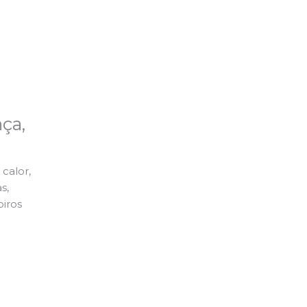
ça,
calor,
s,
piros