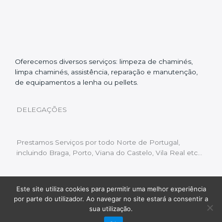
Oferecemos diversos serviços: limpeza de chaminés,
limpa chaminés, assistência, reparação e manutenção,
de equipamentos a lenha ou pellets.
DELEGAÇÕES
Prestamos Serviços por todo Norte de Portugal,
incluindo Braga, Porto, Viana do Castelo, Vila Real etc…
Este site utiliza cookies para permitir uma melhor experiência
Livro de Reclamações
|
Política de Privacidade
|
por parte do utilizador. Ao navegar no site estará a consentir a
Copyright © 2022 Limpeza Chaminés | Desenvolvido
sua utilização.
por:
Fluxo Digital – a inovar a web