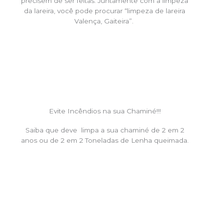
precisem de ser feitas. Juntamente com a limpeza
da lareira, você pode procurar “limpeza de lareira
Valença, Gaiteira”.
Evite Incêndios na sua Chaminé!!!
Saiba que deve limpa a sua chaminé de 2 em 2
anos ou de 2 em 2 Toneladas de Lenha queimada.