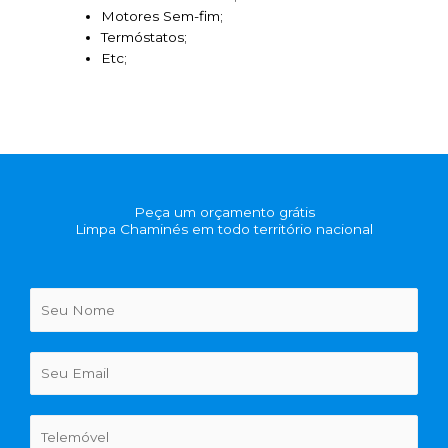
Motores Sem-fim;
Termóstatos;
Etc;
Peça um orçamento grátis
Limpa Chaminés em todo território nacional