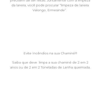
precisem de ser feitas. Juntamente com a limpeza
da lareira, você pode procurar “limpeza de lareira
Valongo, Ermesinde”.
Evite Incêndios na sua Chaminé!!!
Saiba que deve limpa a sua chaminé de 2 em 2
anos ou de 2 em 2 Toneladas de Lenha queimada.