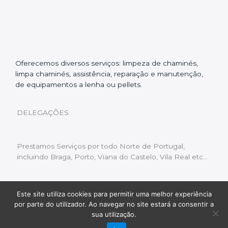
Oferecemos diversos serviços: limpeza de chaminés,
limpa chaminés, assistência, reparação e manutenção,
de equipamentos a lenha ou pellets.
DELEGAÇÕES
Prestamos Serviços por todo Norte de Portugal,
incluindo Braga, Porto, Viana do Castelo, Vila Real etc…
Este site utiliza cookies para permitir uma melhor experiência
Livro de Reclamações
|
Política de Privacidade
|
por parte do utilizador. Ao navegar no site estará a consentir a
Copyright © 2022 Limpeza Chaminés | Desenvolvido
sua utilização.
por:
Fluxo Digital – a inovar a web