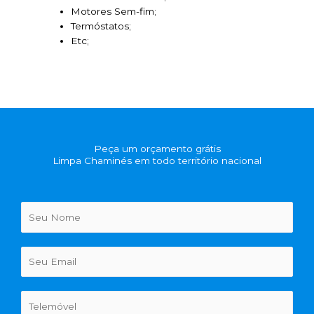
Motores Sem-fim;
Termóstatos;
Etc;
Peça um orçamento grátis
Limpa Chaminés em todo território nacional