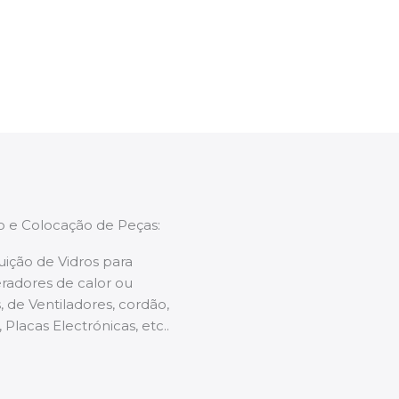
enções caso necessário.
ão e Colocação de Peças:
uição de Vidros para
radores de calor ou
 de Ventiladores, cordão,
 Placas Electrónicas, etc..