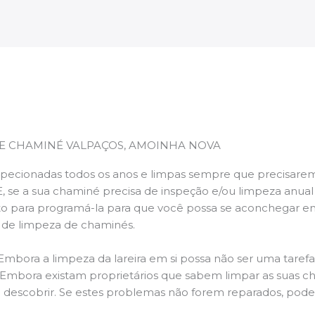
E CHAMINÉ VALPAÇOS, AMOINHA NOVA
pecionadas todos os anos e limpas sempre que precisarem,
E, se a sua chaminé precisa de inspeção e/ou limpeza anua
 para programá-la para que você possa se aconchegar e
s de limpeza de chaminés.
 Embora a limpeza da lareira em si possa não ser uma taref
r. Embora existam proprietários que sabem limpar as suas 
 descobrir. Se estes problemas não forem reparados, po