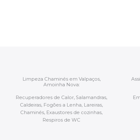
constituídas por Profissionais. Os nossos técnicos 
de todo o equipamento necessário para a resoluç
tipo de situação, independentemente do problem
Limpeza Chaminés em Valpaços,
Ass
Amoinha Nova:
Recuperadores de Calor, Salamandras,
Em
Caldeiras, Fogões a Lenha, Lareiras,
Chaminés, Exaustores de cozinhas,
Respiros de WC