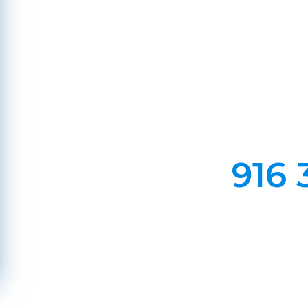
Amoinh
Em Lareiras, Recuperado
Evite incêndios na sua chaminé, limp
916 