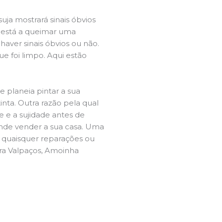
ja mostrará sinais óbvios
 está a queimar uma
aver sinais óbvios ou não.
e foi limpo. Aqui estão
e planeia pintar a sua
inta. Outra razão pela qual
 e a sujidade antes de
tende vender a sua casa. Uma
e quaisquer reparações ou
ira Valpaços, Amoinha