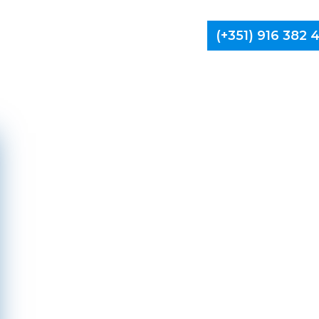
(+351) 916 382
Limpa Ch
Va