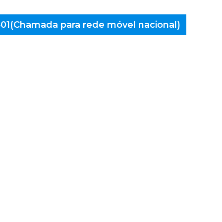
 401(Chamada para rede móvel nacional)
aminés
lpaços,