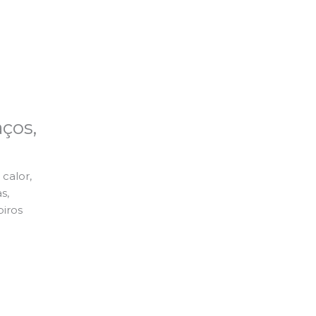
ços,
calor,
s,
piros