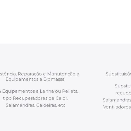
estão munidos
precauções ou manut
ão de qualquer
a.
istência, Reparação e Manutenção a
Substituiç
Equipamentos a Biomassa:
Substit
 Equipamentos a Lenha ou Pellets,
recupe
tipo Recuperadores de Calor,
Salamandras,
Salamandras, Caldeiras, etc
Ventiladores,