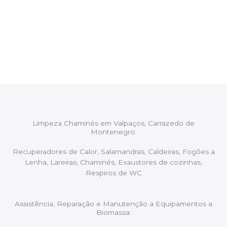
Após cada intervenção um membro da equipa irá
proceder ao relatório verbal da intervenção,
aconselhando sobre possíveis precauções ou
manutenções caso necessário.
Limpeza Chaminés em Valpaços, Carrazedo de
Montenegro:
Recuperadores de Calor, Salamandras, Caldeiras, Fogões a
Lenha, Lareiras, Chaminés, Exaustores de cozinhas,
Respiros de WC
Assistência, Reparação e Manutenção a Equipamentos a
Biomassa: