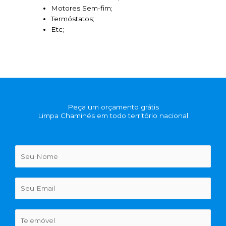
Motores Sem-fim;
Termóstatos;
Etc;
Peça um orçamento grátis
Limpa Chaminés em todo território nacional