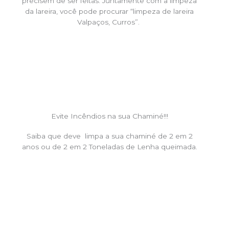
precisem de ser feitas. Juntamente com a limpeza
da lareira, você pode procurar “limpeza de lareira
Valpaços, Curros”.
Evite Incêndios na sua Chaminé!!!
Saiba que deve limpa a sua chaminé de 2 em 2
anos ou de 2 em 2 Toneladas de Lenha queimada.