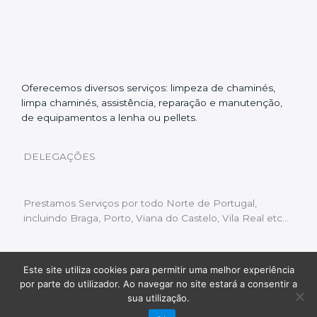
Oferecemos diversos serviços: limpeza de chaminés,
limpa chaminés, assistência, reparação e manutenção,
de equipamentos a lenha ou pellets.
DELEGAÇÕES
Prestamos Serviços por todo Norte de Portugal,
incluindo Braga, Porto, Viana do Castelo, Vila Real etc…
Este site utiliza cookies para permitir uma melhor experiência
Livro de Reclamações
|
Política de Privacidade
|
por parte do utilizador. Ao navegar no site estará a consentir a
Copyright © 2022 Limpeza Chaminés | Desenvolvido
sua utilização.
por:
Fluxo Digital – a inovar a web