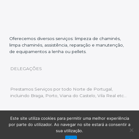
Oferecemos diversos serviços: limpeza de chaminés,
limpa chaminés, assistência, reparação e manutenção,
de equipamentos a lenha ou pellets.
DELEGAÇÕES
Prestamos Serviços por todo Norte de Portugal,
incluindo Braga, Porto, Viana do Castelo, Vila Real etc…
Este site utiliza cookies para permitir uma melhor experiência
Livro de Reclamações
|
Política de Privacidade
|
por parte do utilizador. Ao navegar no site estará a consentir a
Copyright © 2022 Limpeza Chaminés | Desenvolvido
sua utilização.
por:
Fluxo Digital – a inovar a web