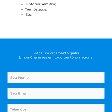
Motores Sem-fim;
Termóstatos;
Etc;
Peça um orçamento grátis
Limpa Chaminés em todo território nacional