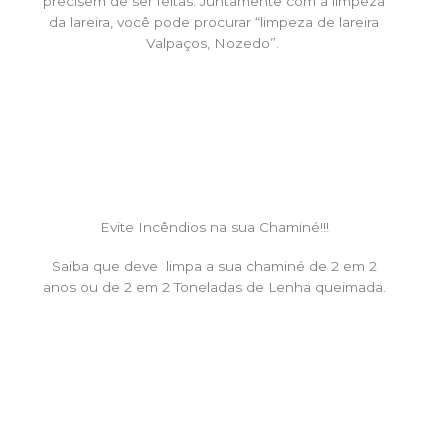
precisem de ser feitas. Juntamente com a limpeza
da lareira, você pode procurar “limpeza de lareira
Valpaços, Nozedo”.
Evite Incêndios na sua Chaminé!!!
Saiba que deve limpa a sua chaminé de 2 em 2
anos ou de 2 em 2 Toneladas de Lenha queimada.