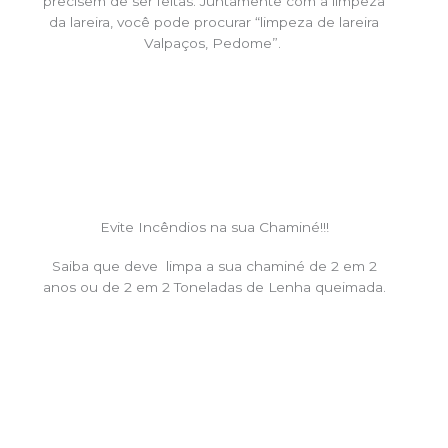
precisem de ser feitas. Juntamente com a limpeza
da lareira, você pode procurar “limpeza de lareira
Valpaços, Pedome”.
Evite Incêndios na sua Chaminé!!!
Saiba que deve limpa a sua chaminé de 2 em 2
anos ou de 2 em 2 Toneladas de Lenha queimada.