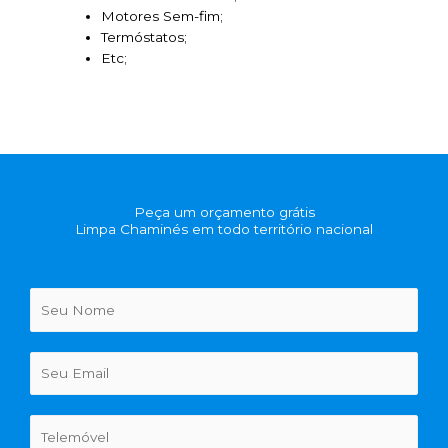
Motores Sem-fim;
Termóstatos;
Etc;
Peça um orçamento grátis
Limpa Chaminés em todo território nacional