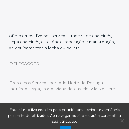
Oferecemos diversos serviços: limpeza de chaminés,
limpa chaminés, assistência, reparação e manutenção,
de equipamentos a lenha ou pellets.
DELEGAÇÕES
Prestamos Serviços por todo Norte de Portugal,
incluindo Braga, Porto, Viana do Castelo, Vila Real etc…
Este site utiliza cookies para permitir uma melhor experiência
Livro de Reclamações
|
Política de Privacidade
|
por parte do utilizador. Ao navegar no site estará a consentir a
Copyright © 2022 Limpeza Chaminés | Desenvolvido
sua utilização.
por:
Fluxo Digital – a inovar a web