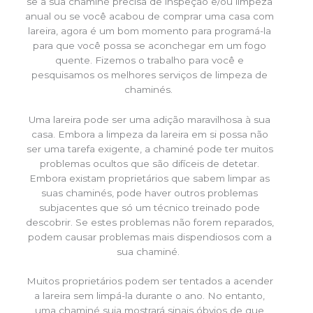
se a sua chaminé precisa de inspeção e/ou limpeza
anual ou se você acabou de comprar uma casa com
lareira, agora é um bom momento para programá-la
para que você possa se aconchegar em um fogo
quente. Fizemos o trabalho para você e
pesquisamos os melhores serviços de limpeza de
chaminés.
Uma lareira pode ser uma adição maravilhosa à sua
casa. Embora a limpeza da lareira em si possa não
ser uma tarefa exigente, a chaminé pode ter muitos
problemas ocultos que são difíceis de detetar.
Embora existam proprietários que sabem limpar as
suas chaminés, pode haver outros problemas
subjacentes que só um técnico treinado pode
descobrir. Se estes problemas não forem reparados,
podem causar problemas mais dispendiosos com a
sua chaminé.
Muitos proprietários podem ser tentados a acender
a lareira sem limpá-la durante o ano. No entanto,
uma chaminé suja mostrará sinais óbvios de que