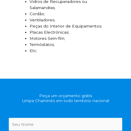
Vidros de Recuperadores ou
Salamandras;
Cordão;
Ventiladores;
Peças do Interior de Equipamentos;
Placas Electrónicas;
Motores Sem-fim;
Termóstatos;
Etc;
Peça um orçamento grátis
Limpa Chaminés em todo território nacional