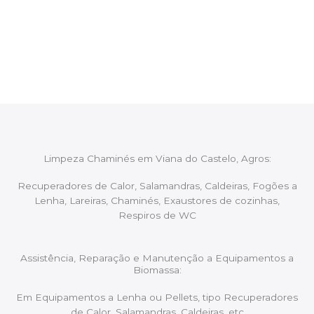
Após cada intervenção um membro da equipa irá
proceder ao relatório verbal da intervenção,
aconselhando sobre possíveis precauções ou
manutenções caso necessário.
Limpeza Chaminés em Viana do Castelo, Agros:
Recuperadores de Calor, Salamandras, Caldeiras, Fogões a
Lenha, Lareiras, Chaminés, Exaustores de cozinhas,
Respiros de WC
Assistência, Reparação e Manutenção a Equipamentos a
Biomassa:
Em Equipamentos a Lenha ou Pellets, tipo Recuperadores
de Calor, Salamandras, Caldeiras, etc