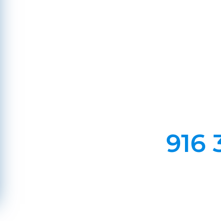
A
Em Lareiras, Recuperado
Evite incêndios na sua chaminé, limp
916 