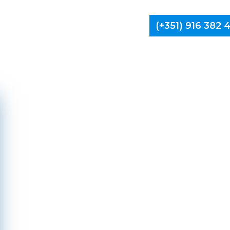
(+351) 916 382
Limpa Ch
V
C