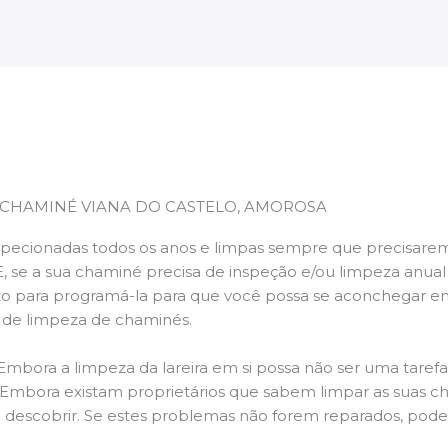
 CHAMINÉ VIANA DO CASTELO, AMOROSA
pecionadas todos os anos e limpas sempre que precisarem,
E, se a sua chaminé precisa de inspeção e/ou limpeza anua
 para programá-la para que você possa se aconchegar e
s de limpeza de chaminés.
 Embora a limpeza da lareira em si possa não ser uma taref
r. Embora existam proprietários que sabem limpar as suas 
 descobrir. Se estes problemas não forem reparados, po