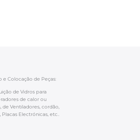
enções caso necessário.
ão e Colocação de Peças:
uição de Vidros para
radores de calor ou
 de Ventiladores, cordão,
 Placas Electrónicas, etc..