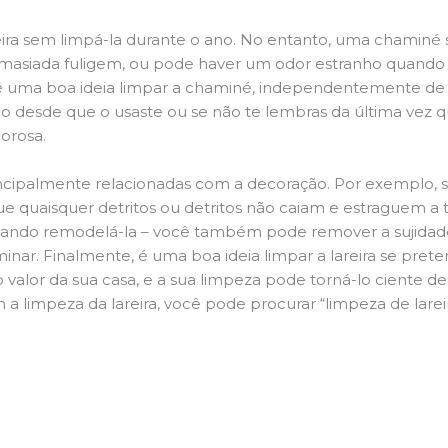
ira sem limpá-la durante o ano. No entanto, uma chaminé su
demasiada fuligem, ou pode haver um odor estranho quando
da é uma boa ideia limpar a chaminé, independentemente de h
 desde que o usaste ou se não te lembras da última vez qu
morosa.
principalmente relacionadas com a decoração. Por exemplo, s
ue quaisquer detritos ou detritos não caiam e estraguem a t
jando remodelá-la – você também pode remover a sujidade
inar. Finalmente, é uma boa ideia limpar a lareira se pre
o valor da sua casa, e a sua limpeza pode torná-lo ciente d
a limpeza da lareira, você pode procurar “limpeza de lareir