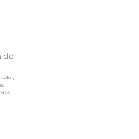
a do
calor,
s,
piros