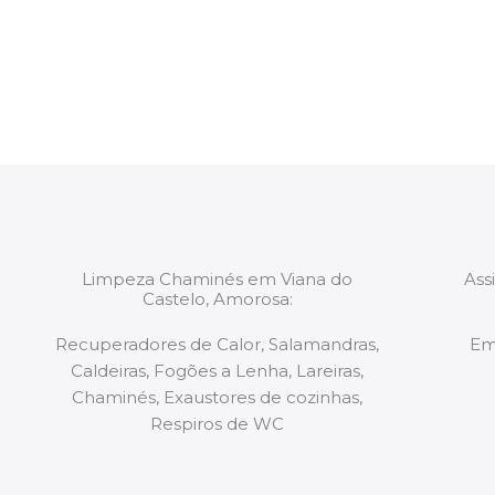
constituídas por Profissionais. Os nossos técnicos 
de todo o equipamento necessário para a resoluç
tipo de situação, independentemente do problem
Limpeza Chaminés em Viana do
Ass
Castelo, Amorosa:
Recuperadores de Calor, Salamandras,
Em
Caldeiras, Fogões a Lenha, Lareiras,
Chaminés, Exaustores de cozinhas,
Respiros de WC