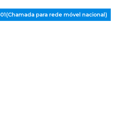
 401(Chamada para rede móvel nacional)
aminés
iana do
astelo,