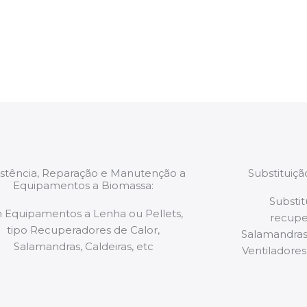
estão munidos
precauções ou manut
ão de qualquer
a.
istência, Reparação e Manutenção a
Substituiç
Equipamentos a Biomassa:
Substit
 Equipamentos a Lenha ou Pellets,
recupe
tipo Recuperadores de Calor,
Salamandras,
Salamandras, Caldeiras, etc
Ventiladores,