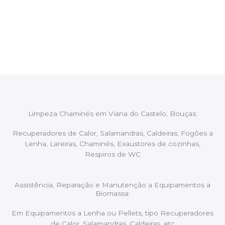
Após cada intervenção um membro da equipa irá
proceder ao relatório verbal da intervenção,
aconselhando sobre possíveis precauções ou
manutenções caso necessário.
Limpeza Chaminés em Viana do Castelo, Bouças:
Recuperadores de Calor, Salamandras, Caldeiras, Fogões a
Lenha, Lareiras, Chaminés, Exaustores de cozinhas,
Respiros de WC
Assistência, Reparação e Manutenção a Equipamentos a
Biomassa:
Em Equipamentos a Lenha ou Pellets, tipo Recuperadores
de Calor, Salamandras, Caldeiras, etc