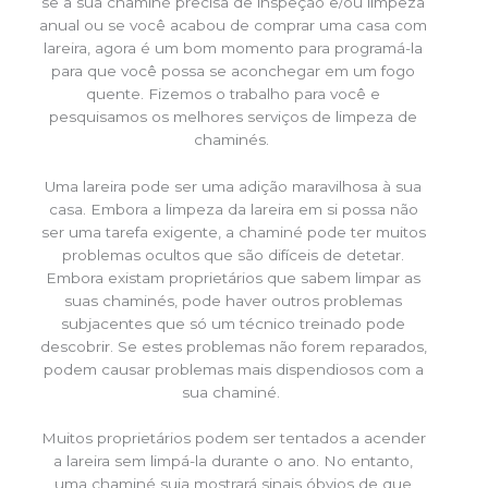
se a sua chaminé precisa de inspeção e/ou limpeza
anual ou se você acabou de comprar uma casa com
lareira, agora é um bom momento para programá-la
para que você possa se aconchegar em um fogo
quente. Fizemos o trabalho para você e
pesquisamos os melhores serviços de limpeza de
chaminés.
Uma lareira pode ser uma adição maravilhosa à sua
casa. Embora a limpeza da lareira em si possa não
ser uma tarefa exigente, a chaminé pode ter muitos
problemas ocultos que são difíceis de detetar.
Embora existam proprietários que sabem limpar as
suas chaminés, pode haver outros problemas
subjacentes que só um técnico treinado pode
descobrir. Se estes problemas não forem reparados,
podem causar problemas mais dispendiosos com a
sua chaminé.
Muitos proprietários podem ser tentados a acender
a lareira sem limpá-la durante o ano. No entanto,
uma chaminé suja mostrará sinais óbvios de que