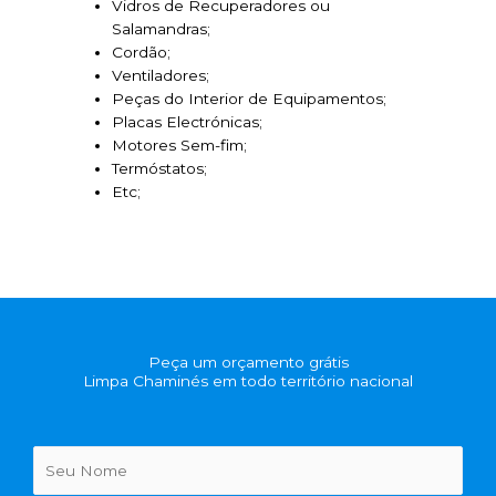
Vidros de Recuperadores ou
Salamandras;
Cordão;
Ventiladores;
Peças do Interior de Equipamentos;
Placas Electrónicas;
Motores Sem-fim;
Termóstatos;
Etc;
Peça um orçamento grátis
Limpa Chaminés em todo território nacional