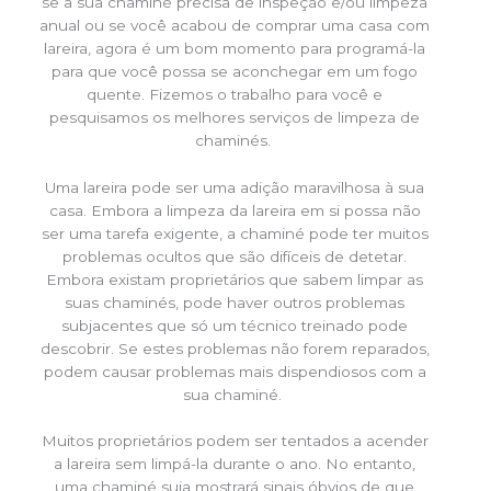
se a sua chaminé precisa de inspeção e/ou limpeza
anual ou se você acabou de comprar uma casa com
lareira, agora é um bom momento para programá-la
para que você possa se aconchegar em um fogo
quente. Fizemos o trabalho para você e
pesquisamos os melhores serviços de limpeza de
chaminés.
Uma lareira pode ser uma adição maravilhosa à sua
casa. Embora a limpeza da lareira em si possa não
ser uma tarefa exigente, a chaminé pode ter muitos
problemas ocultos que são difíceis de detetar.
Embora existam proprietários que sabem limpar as
suas chaminés, pode haver outros problemas
subjacentes que só um técnico treinado pode
descobrir. Se estes problemas não forem reparados,
podem causar problemas mais dispendiosos com a
sua chaminé.
Muitos proprietários podem ser tentados a acender
a lareira sem limpá-la durante o ano. No entanto,
uma chaminé suja mostrará sinais óbvios de que