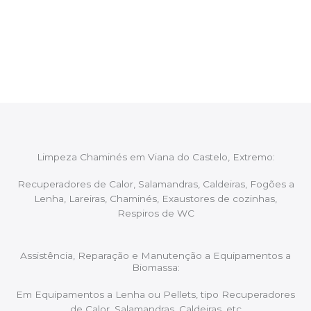
Após cada intervenção um membro da equipa irá
proceder ao relatório verbal da intervenção,
aconselhando sobre possíveis precauções ou
manutenções caso necessário.
Limpeza Chaminés em Viana do Castelo, Extremo:
Recuperadores de Calor, Salamandras, Caldeiras, Fogões a
Lenha, Lareiras, Chaminés, Exaustores de cozinhas,
Respiros de WC
Assistência, Reparação e Manutenção a Equipamentos a
Biomassa:
Em Equipamentos a Lenha ou Pellets, tipo Recuperadores
de Calor, Salamandras, Caldeiras, etc