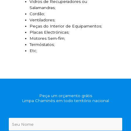
Vidros de Recuperadores ou
Salamandras;
Cordão;
Ventiladores;
Peças do Interior de Equipamentos;
Placas Electrónicas;
Motores Sem-fim;
Termóstatos;
Etc;
Peça um orçamento grátis
Limpa Chaminés em todo território nacional