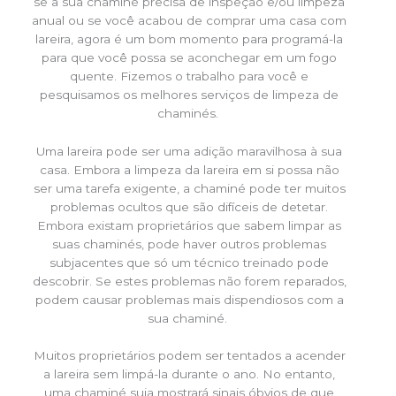
se a sua chaminé precisa de inspeção e/ou limpeza
anual ou se você acabou de comprar uma casa com
lareira, agora é um bom momento para programá-la
para que você possa se aconchegar em um fogo
quente. Fizemos o trabalho para você e
pesquisamos os melhores serviços de limpeza de
chaminés.
Uma lareira pode ser uma adição maravilhosa à sua
casa. Embora a limpeza da lareira em si possa não
ser uma tarefa exigente, a chaminé pode ter muitos
problemas ocultos que são difíceis de detetar.
Embora existam proprietários que sabem limpar as
suas chaminés, pode haver outros problemas
subjacentes que só um técnico treinado pode
descobrir. Se estes problemas não forem reparados,
podem causar problemas mais dispendiosos com a
sua chaminé.
Muitos proprietários podem ser tentados a acender
a lareira sem limpá-la durante o ano. No entanto,
uma chaminé suja mostrará sinais óbvios de que