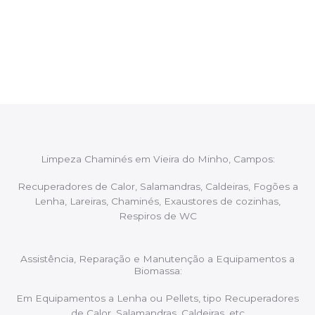
Após cada intervenção um membro da equipa irá
proceder ao relatório verbal da intervenção,
aconselhando sobre possíveis precauções ou
manutenções caso necessário.
Limpeza Chaminés em Vieira do Minho, Campos:
Recuperadores de Calor, Salamandras, Caldeiras, Fogões a
Lenha, Lareiras, Chaminés, Exaustores de cozinhas,
Respiros de WC
Assistência, Reparação e Manutenção a Equipamentos a
Biomassa:
Em Equipamentos a Lenha ou Pellets, tipo Recuperadores
de Calor, Salamandras, Caldeiras, etc