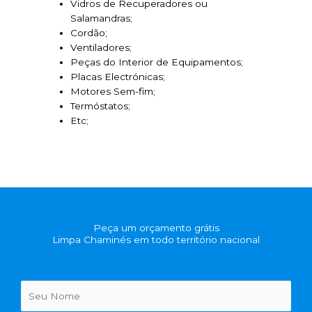
Vidros de Recuperadores ou
Salamandras;
Cordão;
Ventiladores;
Peças do Interior de Equipamentos;
Placas Electrónicas;
Motores Sem-fim;
Termóstatos;
Etc;
Peça um orçamento grátis
Limpa Chaminés em todo território nacional