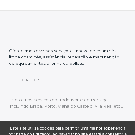
Oferecemos diversos serviços: limpeza de chaminés,
limpa chaminés, assistência, reparação e manutenção,
de equipamentos a lenha ou pellets.
DELEGAÇÕES
Prestamos Serviços por todo Norte de Portugal,
incluindo Braga, Porto, Viana do Castelo, Vila Real etc…
Este site utiliza cookies para permitir uma melhor experiência
Livro de Reclamações
|
Política de Privacidade
|
por parte do utilizador. Ao navegar no site estará a consentir a