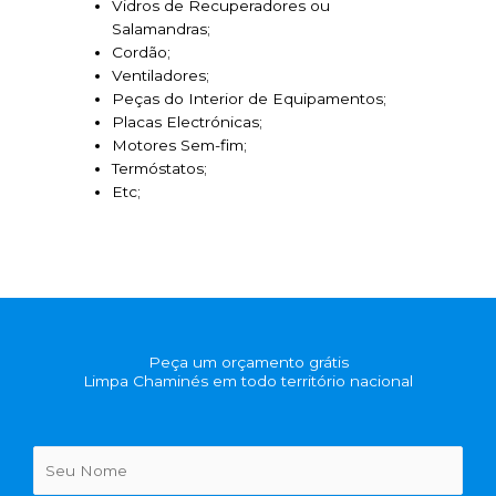
Vidros de Recuperadores ou
Salamandras;
Cordão;
Ventiladores;
Peças do Interior de Equipamentos;
Placas Electrónicas;
Motores Sem-fim;
Termóstatos;
Etc;
Peça um orçamento grátis
Limpa Chaminés em todo território nacional