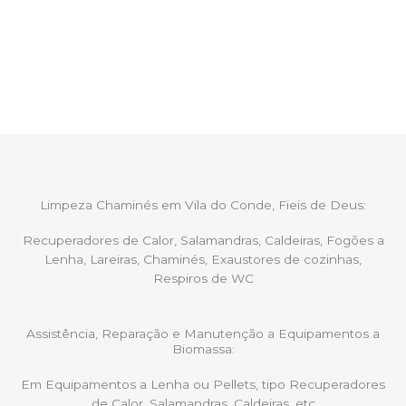
Após cada intervenção um membro da equipa irá
proceder ao relatório verbal da intervenção,
aconselhando sobre possíveis precauções ou
manutenções caso necessário.
Limpeza Chaminés em Vila do Conde, Fieis de Deus:
Recuperadores de Calor, Salamandras, Caldeiras, Fogões a
Lenha, Lareiras, Chaminés, Exaustores de cozinhas,
Respiros de WC
Assistência, Reparação e Manutenção a Equipamentos a
Biomassa:
Em Equipamentos a Lenha ou Pellets, tipo Recuperadores
de Calor, Salamandras, Caldeiras, etc