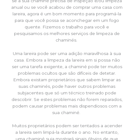
se a sua chaminé precisa de inspeção e/ou limpeza
anual ou se você acabou de comprar uma casa com
lareira, agora é um bom momento para programá-la
para que você possa se aconchegar em um fogo
quente. Fizemos o trabalho para você e
pesquisamos os melhores serviços de limpeza de
chaminés.
Uma lareira pode ser uma adição maravilhosa à sua
casa. Embora a limpeza da lareira em si possa não
ser uma tarefa exigente, a chaminé pode ter muitos
problemas ocultos que são difíceis de detetar.
Embora existam proprietários que sabem limpar as
suas chaminés, pode haver outros problemas
subjacentes que só um técnico treinado pode
descobrir. Se estes problemas não forem reparados,
podem causar problemas mais dispendiosos com a
sua chaminé.
Muitos proprietários podem ser tentados a acender
a lareira sem limpá-la durante o ano. No entanto,
uma chaminé suja mostrará sinais óbvios de que