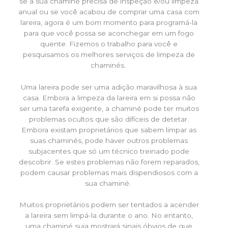
se a sua chaminé precisa de inspeção e/ou limpeza
anual ou se você acabou de comprar uma casa com
lareira, agora é um bom momento para programá-la
para que você possa se aconchegar em um fogo
quente. Fizemos o trabalho para você e
pesquisamos os melhores serviços de limpeza de
chaminés.
Uma lareira pode ser uma adição maravilhosa à sua
casa. Embora a limpeza da lareira em si possa não
ser uma tarefa exigente, a chaminé pode ter muitos
problemas ocultos que são difíceis de detetar.
Embora existam proprietários que sabem limpar as
suas chaminés, pode haver outros problemas
subjacentes que só um técnico treinado pode
descobrir. Se estes problemas não forem reparados,
podem causar problemas mais dispendiosos com a
sua chaminé.
Muitos proprietários podem ser tentados a acender
a lareira sem limpá-la durante o ano. No entanto,
uma chaminé suja mostrará sinais óbvios de que