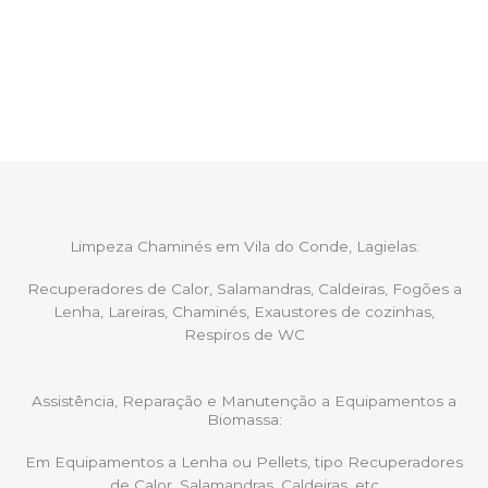
Após cada intervenção um membro da equipa irá
proceder ao relatório verbal da intervenção,
aconselhando sobre possíveis precauções ou
manutenções caso necessário.
Limpeza Chaminés em Vila do Conde, Lagielas:
Recuperadores de Calor, Salamandras, Caldeiras, Fogões a
Lenha, Lareiras, Chaminés, Exaustores de cozinhas,
Respiros de WC
Assistência, Reparação e Manutenção a Equipamentos a
Biomassa:
Em Equipamentos a Lenha ou Pellets, tipo Recuperadores
de Calor, Salamandras, Caldeiras, etc