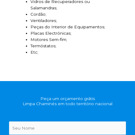
Vidros de Recuperadores ou
Salamandras;
Cordão;
Ventiladores;
Peças do Interior de Equipamentos;
Placas Electrónicas;
Motores Sem-fim;
Termóstatos;
Etc;
Peça um orçamento grátis
Limpa Chaminés em todo território nacional