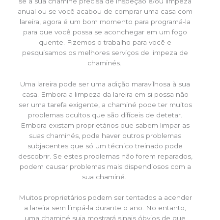
se a sua chaminé precisa de inspeção e/ou limpeza
anual ou se você acabou de comprar uma casa com
lareira, agora é um bom momento para programá-la
para que você possa se aconchegar em um fogo
quente. Fizemos o trabalho para você e
pesquisamos os melhores serviços de limpeza de
chaminés.
Uma lareira pode ser uma adição maravilhosa à sua
casa. Embora a limpeza da lareira em si possa não
ser uma tarefa exigente, a chaminé pode ter muitos
problemas ocultos que são difíceis de detetar.
Embora existam proprietários que sabem limpar as
suas chaminés, pode haver outros problemas
subjacentes que só um técnico treinado pode
descobrir. Se estes problemas não forem reparados,
podem causar problemas mais dispendiosos com a
sua chaminé.
Muitos proprietários podem ser tentados a acender
a lareira sem limpá-la durante o ano. No entanto,
uma chaminé suja mostrará sinais óbvios de que