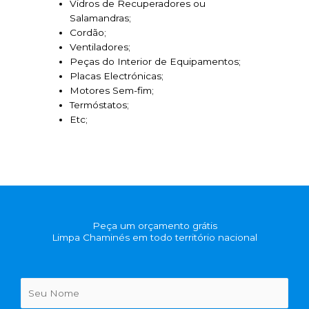
Vidros de Recuperadores ou
Salamandras;
Cordão;
Ventiladores;
Peças do Interior de Equipamentos;
Placas Electrónicas;
Motores Sem-fim;
Termóstatos;
Etc;
Peça um orçamento grátis
Limpa Chaminés em todo território nacional