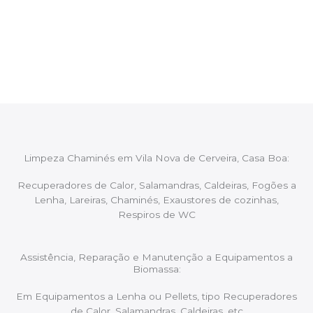
Após cada intervenção um membro da equipa irá
proceder ao relatório verbal da intervenção,
aconselhando sobre possíveis precauções ou
manutenções caso necessário.
Limpeza Chaminés em Vila Nova de Cerveira, Casa Boa:
Recuperadores de Calor, Salamandras, Caldeiras, Fogões a
Lenha, Lareiras, Chaminés, Exaustores de cozinhas,
Respiros de WC
Assistência, Reparação e Manutenção a Equipamentos a
Biomassa:
Em Equipamentos a Lenha ou Pellets, tipo Recuperadores
de Calor, Salamandras, Caldeiras, etc