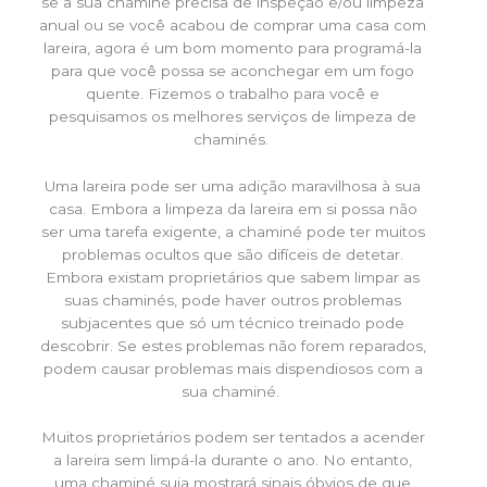
se a sua chaminé precisa de inspeção e/ou limpeza
anual ou se você acabou de comprar uma casa com
lareira, agora é um bom momento para programá-la
para que você possa se aconchegar em um fogo
quente. Fizemos o trabalho para você e
pesquisamos os melhores serviços de limpeza de
chaminés.
Uma lareira pode ser uma adição maravilhosa à sua
casa. Embora a limpeza da lareira em si possa não
ser uma tarefa exigente, a chaminé pode ter muitos
problemas ocultos que são difíceis de detetar.
Embora existam proprietários que sabem limpar as
suas chaminés, pode haver outros problemas
subjacentes que só um técnico treinado pode
descobrir. Se estes problemas não forem reparados,
podem causar problemas mais dispendiosos com a
sua chaminé.
Muitos proprietários podem ser tentados a acender
a lareira sem limpá-la durante o ano. No entanto,
uma chaminé suja mostrará sinais óbvios de que