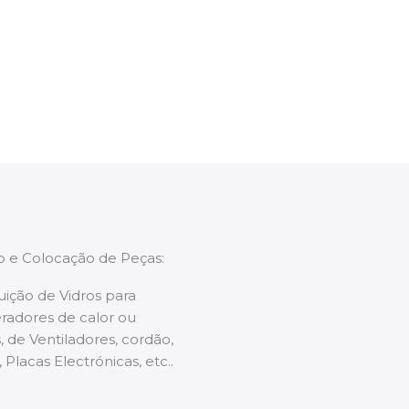
ntervenção, aconselhando sobre possíveis
enções caso necessário.
ão e Colocação de Peças:
uição de Vidros para
radores de calor ou
 de Ventiladores, cordão,
 Placas Electrónicas, etc..