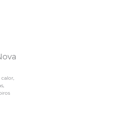
Nova
calor,
s,
piros