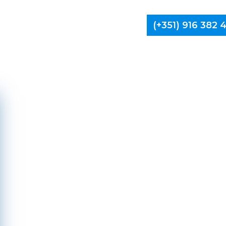
(+351) 916 382
Limpa Ch
Vila 
C