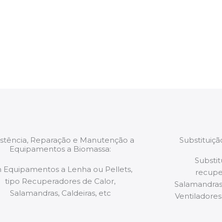
trabalhos são
relatório verbal da i
estão munidos
precauções ou manut
ão de qualquer
a.
istência, Reparação e Manutenção a
Substituiç
Equipamentos a Biomassa:
Substit
 Equipamentos a Lenha ou Pellets,
recupe
tipo Recuperadores de Calor,
Salamandras,
Salamandras, Caldeiras, etc
Ventiladores,