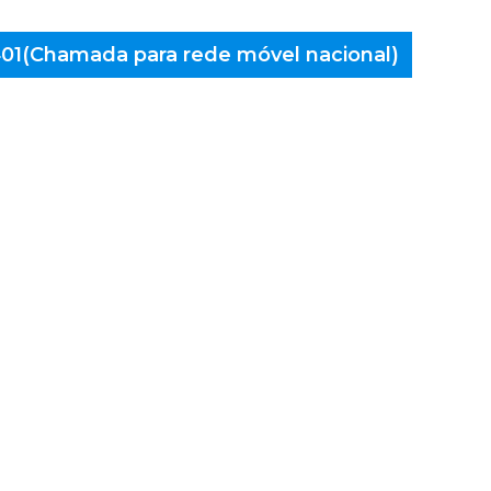
 401(Chamada para rede móvel nacional)
aminés
Nova de
erveira,