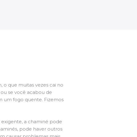
 o que muitas vezes cai no
l ou se você acabou de
m um fogo quente. Fizemos
a exigente, a chaminé pode
chaminés, pode haver outros
dem causar problemas mais