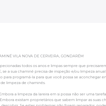
AMINÉ VILA NOVA DE CERVEIRA, GONDARÉM
pecionadas todos os anos e limpas sempre que precisarem,
E, se a sua chaminé precisa de inspeção e/ou limpeza anua
 para programá-la para que você possa se aconchegar e
s de limpeza de chaminés.
 Embora a limpeza da lareira em si possa não ser uma taref
r. Embora existam proprietários que sabem limpar as suas 
 descobrir. Se estes problemas não forem reparados, po