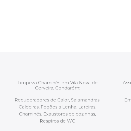
intervenção. Todas as equipas mobilizadas para os 
constituídas por Profissionais. Os nossos técnicos 
de todo o equipamento necessário para a resoluç
tipo de situação, independentemente do problem
Limpeza Chaminés em Vila Nova de
Ass
Cerveira, Gondarém:
Recuperadores de Calor, Salamandras,
Em
Caldeiras, Fogões a Lenha, Lareiras,
Chaminés, Exaustores de cozinhas,
Respiros de WC