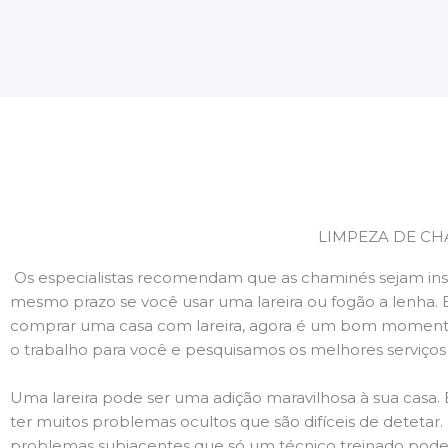
LIMPEZA DE CH
Os especialistas recomendam que as chaminés sejam ins
mesmo prazo se você usar uma lareira ou fogão a lenha. 
comprar uma casa com lareira, agora é um bom momento
o trabalho para você e pesquisamos os melhores serviço
Uma lareira pode ser uma adição maravilhosa à sua casa.
ter muitos problemas ocultos que são difíceis de deteta
problemas subjacentes que só um técnico treinado pode