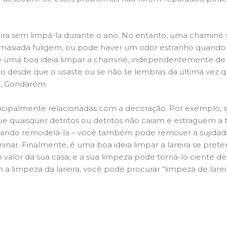
ira sem limpá-la durante o ano. No entanto, uma chaminé su
demasiada fuligem, ou pode haver um odor estranho quando
da é uma boa ideia limpar a chaminé, independentemente de h
 desde que o usaste ou se não te lembras da última vez qu
ra, Gondarém.
principalmente relacionadas com a decoração. Por exemplo, s
ue quaisquer detritos ou detritos não caiam e estraguem a t
jando remodelá-la – você também pode remover a sujidade
inar. Finalmente, é uma boa ideia limpar a lareira se pre
o valor da sua casa, e a sua limpeza pode torná-lo ciente d
a limpeza da lareira, você pode procurar “limpeza de lareir