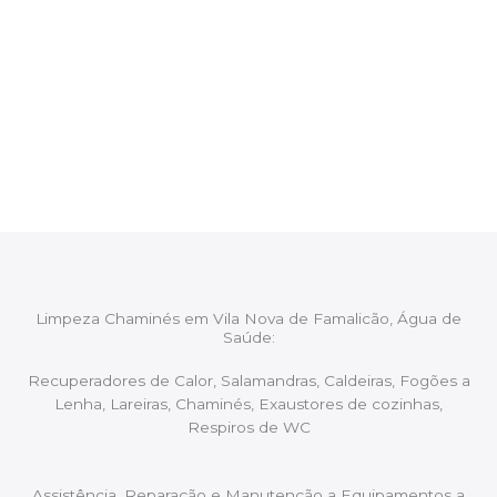
CHAMINÉS Vila Nova de
Famalicão, Água de Saúde
Após cada intervenção um membro da equipa irá
proceder ao relatório verbal da intervenção,
aconselhando sobre possíveis precauções ou
manutenções caso necessário.
Limpeza Chaminés em Vila Nova de Famalicão, Água de
Saúde:
Recuperadores de Calor, Salamandras, Caldeiras, Fogões a
Lenha, Lareiras, Chaminés, Exaustores de cozinhas,
Respiros de WC
Assistência, Reparação e Manutenção a Equipamentos a