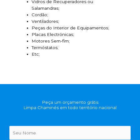
Vidros de Recuperadores ou
Salamandras;
Cordão;
Ventiladores;
Peças do Interior de Equipamentos;
Placas Electrónicas;
Motores Sem-fim;
Termóstatos;
Etc;
Peça um orçamento grátis
Limpa Chaminés em todo território nacional