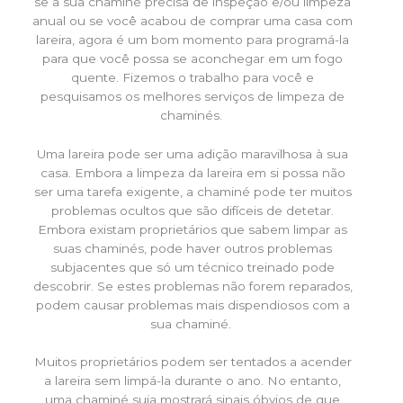
se a sua chaminé precisa de inspeção e/ou limpeza
anual ou se você acabou de comprar uma casa com
lareira, agora é um bom momento para programá-la
para que você possa se aconchegar em um fogo
quente. Fizemos o trabalho para você e
pesquisamos os melhores serviços de limpeza de
chaminés.
Uma lareira pode ser uma adição maravilhosa à sua
casa. Embora a limpeza da lareira em si possa não
ser uma tarefa exigente, a chaminé pode ter muitos
problemas ocultos que são difíceis de detetar.
Embora existam proprietários que sabem limpar as
suas chaminés, pode haver outros problemas
subjacentes que só um técnico treinado pode
descobrir. Se estes problemas não forem reparados,
podem causar problemas mais dispendiosos com a
sua chaminé.
Muitos proprietários podem ser tentados a acender
a lareira sem limpá-la durante o ano. No entanto,
uma chaminé suja mostrará sinais óbvios de que