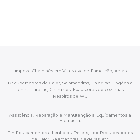
Após cada intervenção um membro da equipa irá
proceder ao relatório verbal da intervenção,
aconselhando sobre possíveis precauções ou
manutenções caso necessário.
Limpeza Chaminés em Vila Nova de Famalicão, Antas:
Recuperadores de Calor, Salamandras, Caldeiras, Fogões a
Lenha, Lareiras, Chaminés, Exaustores de cozinhas,
Respiros de WC
Assistência, Reparação e Manutenção a Equipamentos a
Biomassa:
Em Equipamentos a Lenha ou Pellets, tipo Recuperadores
de Calor, Salamandras, Caldeiras, etc