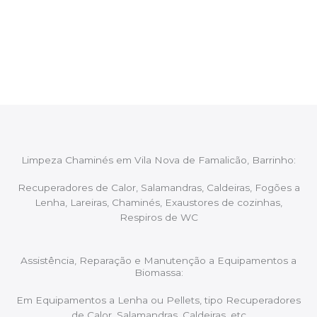
Após cada intervenção um membro da equipa irá
proceder ao relatório verbal da intervenção,
aconselhando sobre possíveis precauções ou
manutenções caso necessário.
Limpeza Chaminés em Vila Nova de Famalicão, Barrinho:
Recuperadores de Calor, Salamandras, Caldeiras, Fogões a
Lenha, Lareiras, Chaminés, Exaustores de cozinhas,
Respiros de WC
Assistência, Reparação e Manutenção a Equipamentos a
Biomassa:
Em Equipamentos a Lenha ou Pellets, tipo Recuperadores
de Calor, Salamandras, Caldeiras, etc