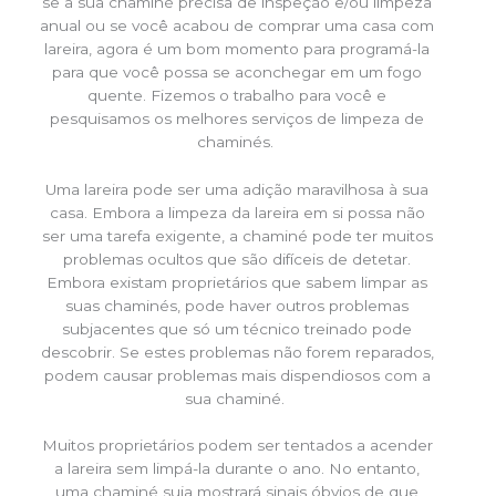
se a sua chaminé precisa de inspeção e/ou limpeza
anual ou se você acabou de comprar uma casa com
lareira, agora é um bom momento para programá-la
para que você possa se aconchegar em um fogo
quente. Fizemos o trabalho para você e
pesquisamos os melhores serviços de limpeza de
chaminés.
Uma lareira pode ser uma adição maravilhosa à sua
casa. Embora a limpeza da lareira em si possa não
ser uma tarefa exigente, a chaminé pode ter muitos
problemas ocultos que são difíceis de detetar.
Embora existam proprietários que sabem limpar as
suas chaminés, pode haver outros problemas
subjacentes que só um técnico treinado pode
descobrir. Se estes problemas não forem reparados,
podem causar problemas mais dispendiosos com a
sua chaminé.
Muitos proprietários podem ser tentados a acender
a lareira sem limpá-la durante o ano. No entanto,
uma chaminé suja mostrará sinais óbvios de que