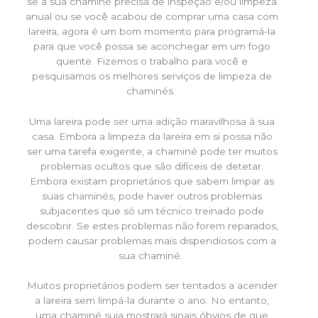
se a sua chaminé precisa de inspeção e/ou limpeza
anual ou se você acabou de comprar uma casa com
lareira, agora é um bom momento para programá-la
para que você possa se aconchegar em um fogo
quente. Fizemos o trabalho para você e
pesquisamos os melhores serviços de limpeza de
chaminés.
Uma lareira pode ser uma adição maravilhosa à sua
casa. Embora a limpeza da lareira em si possa não
ser uma tarefa exigente, a chaminé pode ter muitos
problemas ocultos que são difíceis de detetar.
Embora existam proprietários que sabem limpar as
suas chaminés, pode haver outros problemas
subjacentes que só um técnico treinado pode
descobrir. Se estes problemas não forem reparados,
podem causar problemas mais dispendiosos com a
sua chaminé.
Muitos proprietários podem ser tentados a acender
a lareira sem limpá-la durante o ano. No entanto,
uma chaminé suja mostrará sinais óbvios de que