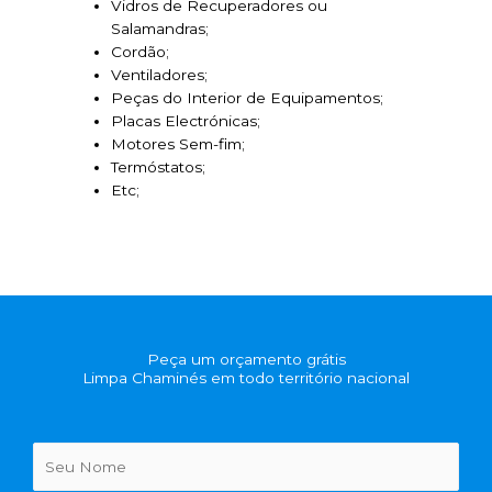
Vidros de Recuperadores ou
Salamandras;
Cordão;
Ventiladores;
Peças do Interior de Equipamentos;
Placas Electrónicas;
Motores Sem-fim;
Termóstatos;
Etc;
Peça um orçamento grátis
Limpa Chaminés em todo território nacional