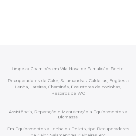
Após cada intervenção um membro da equipa irá
proceder ao relatório verbal da intervenção,
aconselhando sobre possíveis precauções ou
manutenções caso necessário.
Limpeza Chaminés em Vila Nova de Famalicão, Bente:
Recuperadores de Calor, Salamandras, Caldeiras, Fogões a
Lenha, Lareiras, Chaminés, Exaustores de cozinhas,
Respiros de WC
Assistência, Reparação e Manutenção a Equipamentos a
Biomassa:
Em Equipamentos a Lenha ou Pellets, tipo Recuperadores
de Calor, Salamandras, Caldeiras, etc