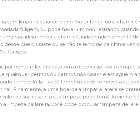
ira sem limpá-la durante o ano. No entanto, uma chaminé su
demasiada fuligem, ou pode haver um odor estranho quando
da é uma boa ideia limpar a chaminé, independentemente de h
 desde que o usaste ou se não te lembras da última vez qu
ão, Caniços.
principalmente relacionadas com a decoração. Por exemplo, s
ue quaisquer detritos ou detritos não caiam e estraguem a t
jando remodelá-la – você também pode remover a sujidade
inar. Finalmente, é uma boa ideia limpar a lareira se pre
o valor da sua casa, e a sua limpeza pode torná-lo ciente d
a limpeza da lareira, você pode procurar “limpeza de larei