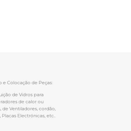
ntervenção, aconselhando sobre possíveis
enções caso necessário.
ão e Colocação de Peças:
uição de Vidros para
radores de calor ou
 de Ventiladores, cordão,
 Placas Electrónicas, etc..