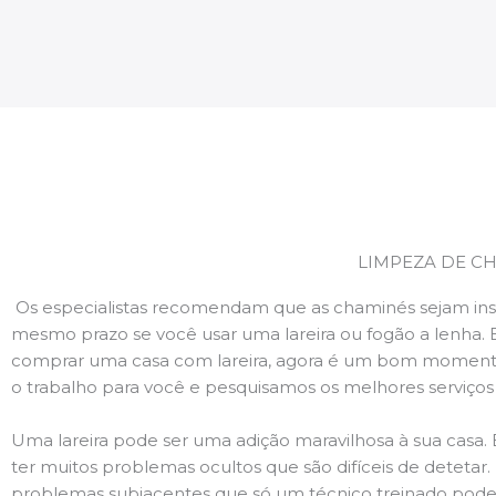
LIMPEZA DE CH
Os especialistas recomendam que as chaminés sejam ins
mesmo prazo se você usar uma lareira ou fogão a lenha. 
comprar uma casa com lareira, agora é um bom momento
o trabalho para você e pesquisamos os melhores serviço
Uma lareira pode ser uma adição maravilhosa à sua casa.
ter muitos problemas ocultos que são difíceis de deteta
problemas subjacentes que só um técnico treinado pode