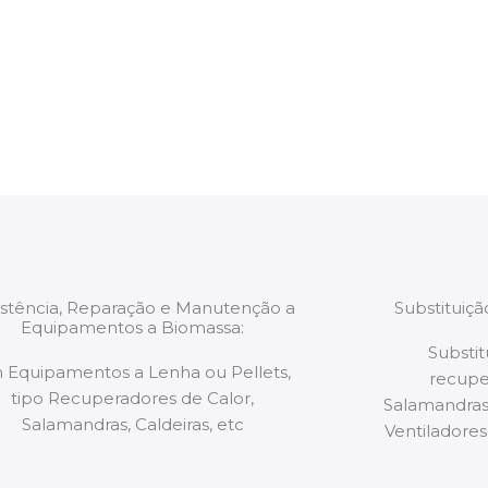
trabalhos são
relatório verbal da i
estão munidos
precauções ou manut
ão de qualquer
a.
istência, Reparação e Manutenção a
Substituiç
Equipamentos a Biomassa:
Substit
 Equipamentos a Lenha ou Pellets,
recupe
tipo Recuperadores de Calor,
Salamandras,
Salamandras, Caldeiras, etc
Ventiladores,