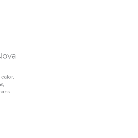
Nova
calor,
s,
piros