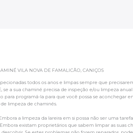
AMINÉ VILA NOVA DE FAMALICÃO, CANIÇOS
pecionadas todos os anos e limpas sempre que precisarem,
E, se a sua chaminé precisa de inspeção e/ou limpeza anua
 para programá-la para que você possa se aconchegar e
s de limpeza de chaminés.
 Embora a limpeza da lareira em si possa não ser uma taref
r. Embora existam proprietários que sabem limpar as suas 
 descobrir. Se estes problemas não forem reparados, po