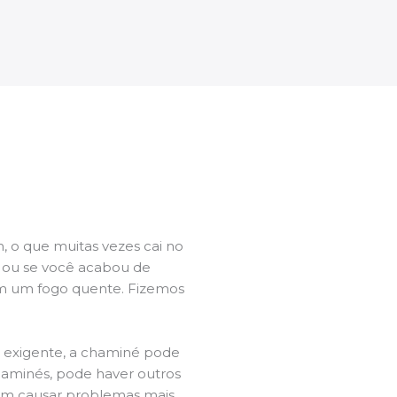
 o que muitas vezes cai no
l ou se você acabou de
m um fogo quente. Fizemos
a exigente, a chaminé pode
chaminés, pode haver outros
dem causar problemas mais