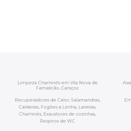
intervenção. Todas as equipas mobilizadas para os 
constituídas por Profissionais. Os nossos técnicos 
de todo o equipamento necessário para a resoluç
tipo de situação, independentemente do problem
Limpeza Chaminés em Vila Nova de
Ass
Famalicão, Caniços:
Recuperadores de Calor, Salamandras,
Em
Caldeiras, Fogões a Lenha, Lareiras,
Chaminés, Exaustores de cozinhas,
Respiros de WC