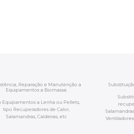
trabalhos são
relatório verbal da i
estão munidos
precauções ou manut
ão de qualquer
a.
istência, Reparação e Manutenção a
Substituiç
Equipamentos a Biomassa:
Substit
 Equipamentos a Lenha ou Pellets,
recupe
tipo Recuperadores de Calor,
Salamandras,
Salamandras, Caldeiras, etc
Ventiladores,