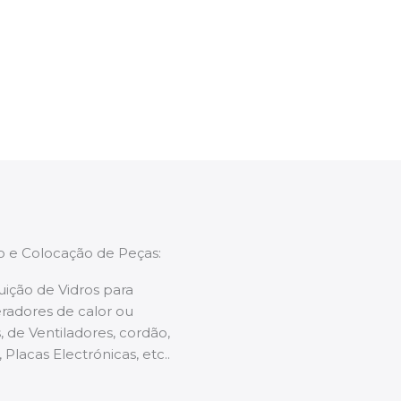
ntervenção, aconselhando sobre possíveis
enções caso necessário.
ão e Colocação de Peças:
uição de Vidros para
radores de calor ou
 de Ventiladores, cordão,
 Placas Electrónicas, etc..