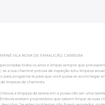
AMINÉ VILA NOVA DE FAMALICÃO, CARREIRA
pecionadas todos os anos e limpas sempre que precisarem,
E, se a sua chaminé precisa de inspeção e/ou limpeza anua
 para programá-la para que você possa se aconchegar e
s de limpeza de chaminés.
 Embora a limpeza da lareira em si possa não ser uma taref
r. Embora existam proprietários que sabem limpar as suas 
 descobrir. Se estes problemas não forem reparados, po