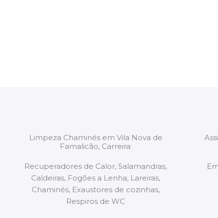
intervenção. Todas as equipas mobilizadas para os 
constituídas por Profissionais. Os nossos técnicos 
de todo o equipamento necessário para a resoluç
tipo de situação, independentemente do problem
Limpeza Chaminés em Vila Nova de
Ass
Famalicão, Carreira:
Recuperadores de Calor, Salamandras,
Em
Caldeiras, Fogões a Lenha, Lareiras,
Chaminés, Exaustores de cozinhas,
Respiros de WC