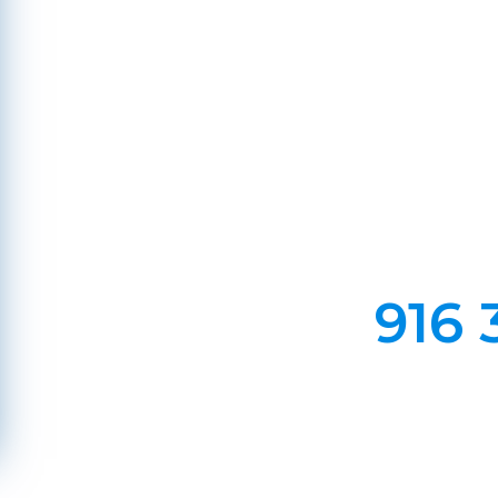
Em Lareiras, Recuperado
Evite incêndios na sua chaminé, limp
916 