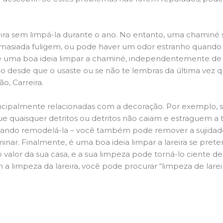
ira sem limpá-la durante o ano. No entanto, uma chaminé su
demasiada fuligem, ou pode haver um odor estranho quando
da é uma boa ideia limpar a chaminé, independentemente de h
 desde que o usaste ou se não te lembras da última vez qu
o, Carreira.
principalmente relacionadas com a decoração. Por exemplo, s
ue quaisquer detritos ou detritos não caiam e estraguem a t
jando remodelá-la – você também pode remover a sujidade
inar. Finalmente, é uma boa ideia limpar a lareira se pre
o valor da sua casa, e a sua limpeza pode torná-lo ciente d
a limpeza da lareira, você pode procurar “limpeza de larei