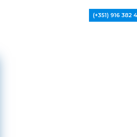
(+351) 916 382
Limpa Ch
Vila 
Fam