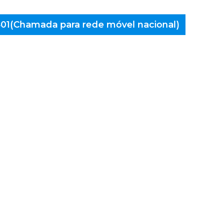
 401(Chamada para rede móvel nacional)
aminés
Nova de
alicão,