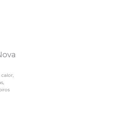
Nova
calor,
s,
piros