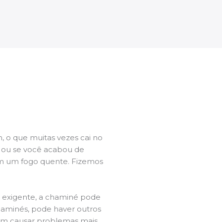
 o que muitas vezes cai no
l ou se você acabou de
m um fogo quente. Fizemos
a exigente, a chaminé pode
chaminés, pode haver outros
dem causar problemas mais