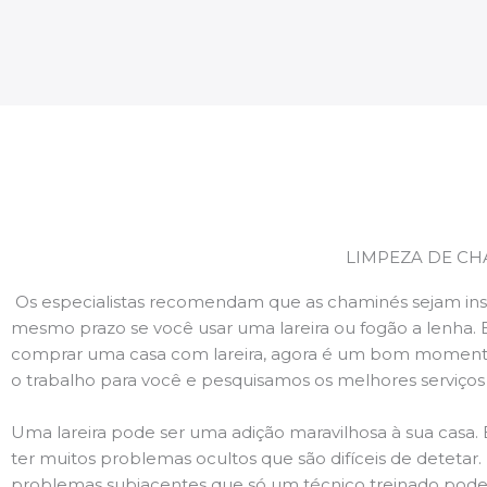
LIMPEZA DE CH
Os especialistas recomendam que as chaminés sejam ins
mesmo prazo se você usar uma lareira ou fogão a lenha. 
comprar uma casa com lareira, agora é um bom momento
o trabalho para você e pesquisamos os melhores serviço
Uma lareira pode ser uma adição maravilhosa à sua casa.
ter muitos problemas ocultos que são difíceis de deteta
problemas subjacentes que só um técnico treinado pode