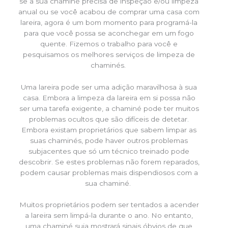
se a sua chaminé precisa de inspeção e/ou limpeza
anual ou se você acabou de comprar uma casa com
lareira, agora é um bom momento para programá-la
para que você possa se aconchegar em um fogo
quente. Fizemos o trabalho para você e
pesquisamos os melhores serviços de limpeza de
chaminés.
Uma lareira pode ser uma adição maravilhosa à sua
casa. Embora a limpeza da lareira em si possa não
ser uma tarefa exigente, a chaminé pode ter muitos
problemas ocultos que são difíceis de detetar.
Embora existam proprietários que sabem limpar as
suas chaminés, pode haver outros problemas
subjacentes que só um técnico treinado pode
descobrir. Se estes problemas não forem reparados,
podem causar problemas mais dispendiosos com a
sua chaminé.
Muitos proprietários podem ser tentados a acender
a lareira sem limpá-la durante o ano. No entanto,
uma chaminé suja mostrará sinais óbvios de que