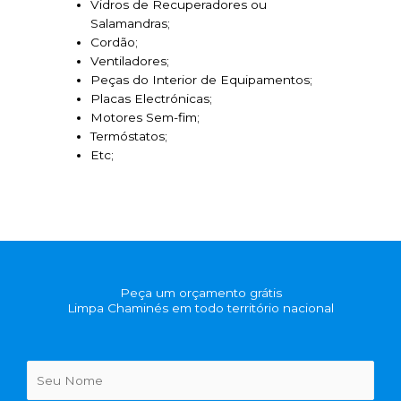
Vidros de Recuperadores ou
Salamandras;
Cordão;
Ventiladores;
Peças do Interior de Equipamentos;
Placas Electrónicas;
Motores Sem-fim;
Termóstatos;
Etc;
Peça um orçamento grátis
Limpa Chaminés em todo território nacional