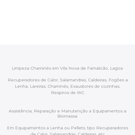
Após cada intervenção um membro da equipa irá
proceder ao relatório verbal da intervenção,
aconselhando sobre possíveis precauções ou
manutenções caso necessário.
Limpeza Chaminés em Vila Nova de Famalicão, Lagoa:
Recuperadores de Calor, Salamandras, Caldeiras, Fogões a
Lenha, Lareiras, Chaminés, Exaustores de cozinhas,
Respiros de WC
Assistência, Reparação e Manutenção a Equipamentos a
Biomassa:
Em Equipamentos a Lenha ou Pellets, tipo Recuperadores
de Calor, Salamandras, Caldeiras, etc