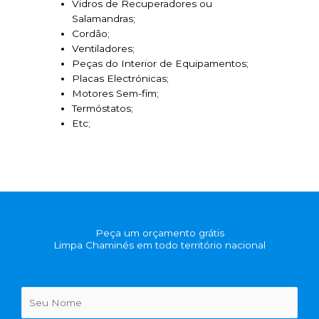
Vidros de Recuperadores ou
Salamandras;
Cordão;
Ventiladores;
Peças do Interior de Equipamentos;
Placas Electrónicas;
Motores Sem-fim;
Termóstatos;
Etc;
Peça um orçamento grátis
Limpa Chaminés em todo território nacional