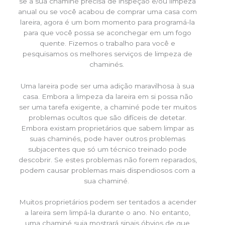
se a sua chaminé precisa de inspeção e/ou limpeza
anual ou se você acabou de comprar uma casa com
lareira, agora é um bom momento para programá-la
para que você possa se aconchegar em um fogo
quente. Fizemos o trabalho para você e
pesquisamos os melhores serviços de limpeza de
chaminés.
Uma lareira pode ser uma adição maravilhosa à sua
casa. Embora a limpeza da lareira em si possa não
ser uma tarefa exigente, a chaminé pode ter muitos
problemas ocultos que são difíceis de detetar.
Embora existam proprietários que sabem limpar as
suas chaminés, pode haver outros problemas
subjacentes que só um técnico treinado pode
descobrir. Se estes problemas não forem reparados,
podem causar problemas mais dispendiosos com a
sua chaminé.
Muitos proprietários podem ser tentados a acender
a lareira sem limpá-la durante o ano. No entanto,
uma chaminé suja mostrará sinais óbvios de que