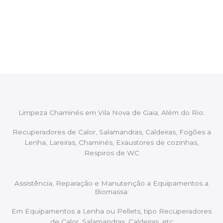
Após cada intervenção um membro da equipa irá
proceder ao relatório verbal da intervenção,
aconselhando sobre possíveis precauções ou
manutenções caso necessário.
Limpeza Chaminés em Vila Nova de Gaia, Além do Rio:
Recuperadores de Calor, Salamandras, Caldeiras, Fogões a
Lenha, Lareiras, Chaminés, Exaustores de cozinhas,
Respiros de WC
Assistência, Reparação e Manutenção a Equipamentos a
Biomassa:
Em Equipamentos a Lenha ou Pellets, tipo Recuperadores
de Calor, Salamandras, Caldeiras, etc